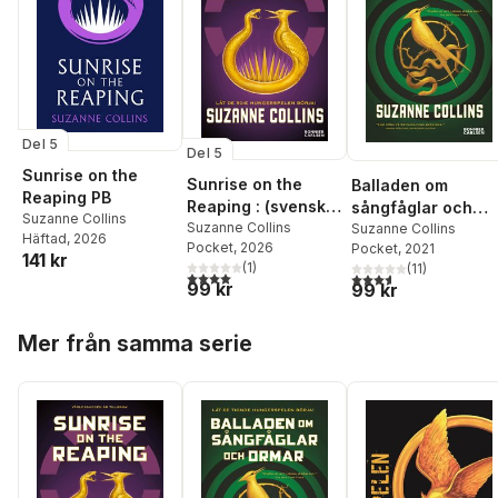
Del 5
Del 5
Sunrise on the
Sunrise on the
Balladen om
Reaping PB
Reaping : (svensk
sångfåglar och
Suzanne Collins
utgåva)
Suzanne Collins
ormar
Suzanne Collins
Häftad
, 2026
Pocket
, 2026
Pocket
, 2021
141 kr
(
1
)
(
11
)
4,0
utav 5 stjärnor. Totalt antal röster:
3,6
utav 5 stjärnor. Tota
99 kr
99 kr
Hoppa över listan
Mer från samma serie