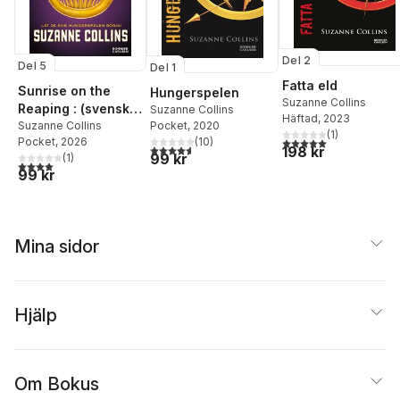
Del 2
Del 5
Del 1
Fatta eld
Sunrise on the
Hungerspelen
Suzanne Collins
Reaping : (svensk
Suzanne Collins
Häftad
, 2023
Pocket
, 2020
utgåva)
Suzanne Collins
(
1
)
(
10
)
5,0
utav 5 stjärnor. Tota
Pocket
, 2026
4,6
utav 5 stjärnor. Totalt antal röster:
198 kr
99 kr
(
1
)
4,0
utav 5 stjärnor. Totalt antal röster:
99 kr
Mina sidor
Hjälp
Om Bokus