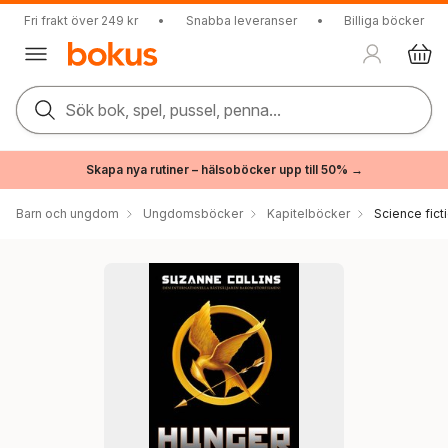
Fri frakt över 249 kr
•
Snabba leveranser
•
Billiga böcker
Sök bok, spel, pussel, penna...
Skapa nya rutiner – hälsoböcker upp till 50% →
Barn och ungdom
Ungdomsböcker
Kapitelböcker
Science fict