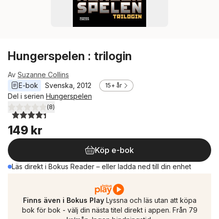
Hungerspelen : trilogin
Av
Suzanne Collins
E-bok
Svenska
, 
2012
15+ år
Del i serien
Hungerspelen
(
8
)
4,4
utav 5 stjärnor. Totalt antal röster:
149 kr
Köp e-bok
Läs direkt i Bokus Reader – eller ladda ned till din enhet
Finns även i Bokus Play
Lyssna och läs utan att köpa
bok för bok - välj din nästa titel direkt i appen. Från 79