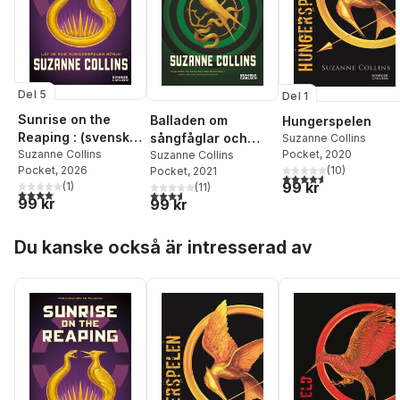
Del 5
Del 1
Sunrise on the
Balladen om
Hungerspelen
Reaping : (svensk
sångfåglar och
Suzanne Collins
Pocket
, 2020
utgåva)
Suzanne Collins
ormar
Suzanne Collins
(
10
)
Pocket
, 2026
Pocket
, 2021
4,6
utav 5 stjärnor. Tota
99 kr
(
1
)
(
11
)
4,0
utav 5 stjärnor. Totalt antal röster:
3,6
utav 5 stjärnor. Totalt antal röster:
99 kr
99 kr
Hoppa över listan
Du kanske också är intresserad av