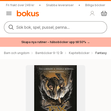
Fri frakt över 249 kr
•
Snabba leveranser
•
Billiga böcker
Sök bok, spel, pussel, penna...
Skapa nya rutiner – hälsoböcker upp till 50% →
Barn och ungdom
Barnböcker 9-12 år
Kapitelböcker
Fantasy