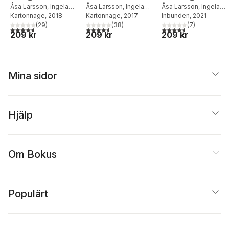
Åsa Larsson
,
Ingela
Åsa Larsson
,
Ingela
Åsa Larsson
,
Ingela
Korsell
Kartonnage
, 2018
Korsell
Kartonnage
, 2017
Korsell
Inbunden
, 2021
(
29
)
(
38
)
(
7
)
4,7
utav 5 stjärnor. Totalt antal röster:
4,5
utav 5 stjärnor. Totalt antal röster:
4,6
utav 5 stjärnor. Tota
209 kr
209 kr
209 kr
Mina sidor
Hjälp
Om Bokus
Populärt