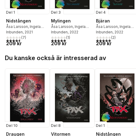
Del 1
Del 3
Del 4
Nidstången
Mylingen
Bjäran
Åsa Larsson
,
Ingela
Åsa Larsson
,
Ingela
Åsa Larsson
,
Ingela
Korsell
Inbunden
, 2021
Korsell
Inbunden
, 2022
Korsell
Inbunden
, 2022
(
7
)
(
1
)
(
2
)
4,6
utav 5 stjärnor. Totalt antal röster:
5,0
utav 5 stjärnor. Totalt antal röster:
5,0
utav 5 stjärnor. Tota
209 kr
209 kr
209 kr
Hoppa över listan
Du kanske också är intresserad av
Del 10
Del 8
Del 1
Draugen
Vitormen
Nidstången