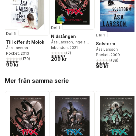
Del 1
Del 5
Del 1
Nidstången
Till offer åt Molok
Åsa Larsson
,
Ingela
Solstorm
Korsell
Inbunden
, 2021
Åsa Larsson
Åsa Larsson
(
7
)
Pocket
, 2013
Pocket
, 2009
4,6
utav 5 stjärnor. Totalt antal röster:
209 kr
(
170
)
(
38
)
4,1
utav 5 stjärnor. Totalt antal röster:
4,3
utav 5 stjärnor. Tota
90 kr
90 kr
Hoppa över listan
Mer från samma serie