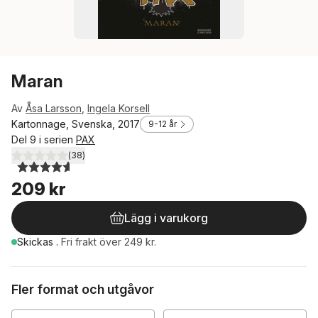
Maran
Av
Åsa Larsson
,
Ingela Korsell
Kartonnage, Svenska, 2017
9-12 år
Del 9 i serien
PAX
(
38
)
4,6
utav 5 stjärnor. Totalt antal röster:
209 kr
Lägg i varukorg
Skickas
.
Fri frakt över 249 kr.
Fler format och utgåvor