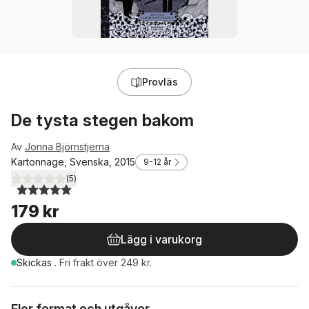
Provläs
De tysta stegen bakom
Av
Jonna Björnstjerna
Kartonnage, Svenska, 2015
9-12 år
(
5
)
5,0
utav 5 stjärnor. Totalt antal röster:
179 kr
Lägg i varukorg
Skickas
.
Fri frakt över 249 kr.
Fler format och utgåvor