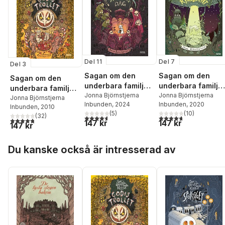
Del 11
Del 7
Del 3
Sagan om den
Sagan om den
Sagan om den
underbara familjen
underbara familje
underbara familjen
Kanin och
Jonna Björnstjerna
Kanin och
Jonna Björnstjerna
Kanin och
Jonna Björnstjerna
Inbunden
, 2024
Inbunden
, 2020
Döingarnas dag
rymdskeppet
Inbunden
, 2010
Godistrollet
(
5
)
(
10
)
(
32
)
4,6
utav 5 stjärnor. Totalt antal röster:
4,7
utav 5 stjärnor. Tota
4,8
utav 5 stjärnor. Totalt antal röster:
147 kr
147 kr
147 kr
Hoppa över listan
Du kanske också är intresserad av