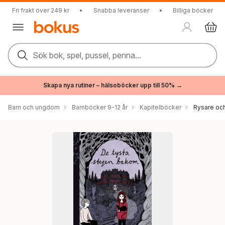
Fri frakt över 249 kr
•
Snabba leveranser
•
Billiga böcker
Sök bok, spel, pussel, penna...
Skapa nya rutiner – hälsoböcker upp till 50% →
Barn och ungdom
Barnböcker 9-12 år
Kapitelböcker
Rysare och