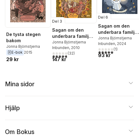
Del 6
Del 3
Sagan om den
Sagan om den
underbara familje
De tysta stegen
underbara familjen
Kanin och
Jonna Björnstjerna
bakom
Kanin och
Jonna Björnstjerna
Inbunden
, 2024
Spöktåget
Jonna Björnstjerna
Inbunden
, 2010
Godistrollet
(
1
)
5,0
utav 5 stjärnor. Tota
E-bok
2015
(
32
)
93 kr
4,8
utav 5 stjärnor. Totalt antal röster:
147 kr
29 kr
Mina sidor
Hjälp
Om Bokus