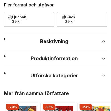
Fler format och utgåvor
Ljudbok
E-bok
39 kr
29 kr
Beskrivning
Produktinformation
Utforska kategorier
Hoppa över listan
Mer från samma författare
-23%
-25%
-24%