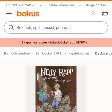
Fri frakt över 249 kr
•
Snabba leveranser
•
Billiga böcker
Sök bok, spel, pussel, penna...
Skapa nya rutiner – hälsoböcker upp till 50% →
Barn och ungdom
Barnböcker 6-9 år
Kapitelböcker
Deckare ba