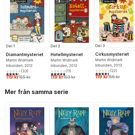
Del 3
Del 1
Del 2
Cirkusmysteriet
Diamantmysteriet
Hotellmysteriet
Martin Widmark
Martin Widmark
Martin Widmark
Inbunden
, 2013
Inbunden
, 2012
Inbunden
, 2012
(
22
)
(
33
)
(
11
)
4,5
utav 5 stjärnor. Tota
4,3
utav 5 stjärnor. Totalt antal röster:
4,8
utav 5 stjärnor. Totalt antal röster:
119 kr
119 kr
119 kr
156 kr
155 kr
159 kr
Hoppa över listan
Mer från samma serie