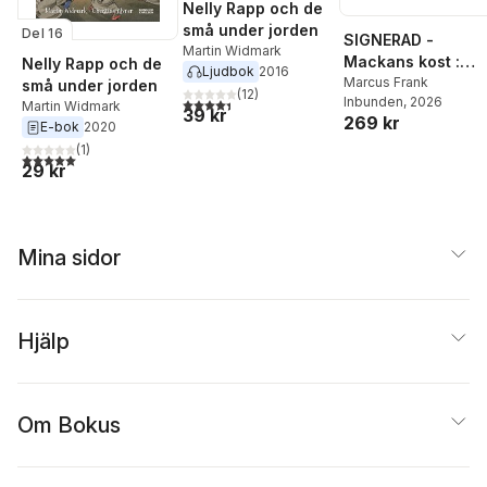
Nelly Rapp och de
små under jorden
Del 16
SIGNERAD -
Martin Widmark
Mackans kost :
Nelly Rapp och de
Ljudbok
2016
Middagar och
Marcus Frank
små under jorden
(
12
)
Inbunden
, 2026
4,4
utav 5 stjärnor. Totalt antal röster:
matlådor
Martin Widmark
39 kr
269 kr
E-bok
2020
(
1
)
5,0
utav 5 stjärnor. Totalt antal röster:
29 kr
Mina sidor
Hjälp
Om Bokus