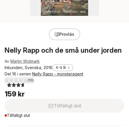
Provläs
Nelly Rapp och de små under jorden
Av
Martin Widmark
Inbunden, Svenska, 2016
6-9 år
Del 16 i serien
Nelly Rapp - monsteragent
(
10
)
3,7
utav 5 stjärnor. Totalt antal röster:
159 kr
Tillfälligt slut
Tillfälligt slut