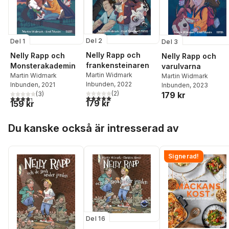
Del 2
Del 1
Del 3
Nelly Rapp och
Nelly Rapp och
Nelly Rapp och
frankensteinaren
Monsterakademin
varulvarna
Martin Widmark
Martin Widmark
Martin Widmark
Inbunden
, 2022
Inbunden
, 2021
Inbunden
, 2023
(
2
)
179 kr
(
3
)
5,0
utav 5 stjärnor. Totalt antal röster:
4,3
utav 5 stjärnor. Totalt antal röster:
179 kr
159 kr
Hoppa över listan
Du kanske också är intresserad av
Signerad!
Del 16