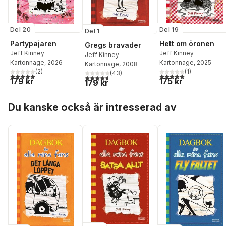
Del 20
Del 19
Del 1
Partypajaren
Hett om öronen
Gregs bravader
Jeff Kinney
Jeff Kinney
Jeff Kinney
Kartonnage
, 2026
Kartonnage
, 2025
Kartonnage
, 2008
(
2
)
(
1
)
(
43
)
5,0
utav 5 stjärnor. Totalt antal röster:
5,0
utav 5 stjärnor. Tota
4,7
utav 5 stjärnor. Totalt antal röster:
179 kr
175 kr
179 kr
Hoppa över listan
Du kanske också är intresserad av