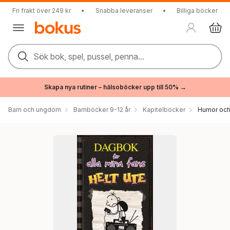
Fri frakt över 249 kr
•
Snabba leveranser
•
Billiga böcker
Sök bok, spel, pussel, penna...
Skapa nya rutiner – hälsoböcker upp till 50% →
Barn och ungdom
Barnböcker 9-12 år
Kapitelböcker
Humor och 