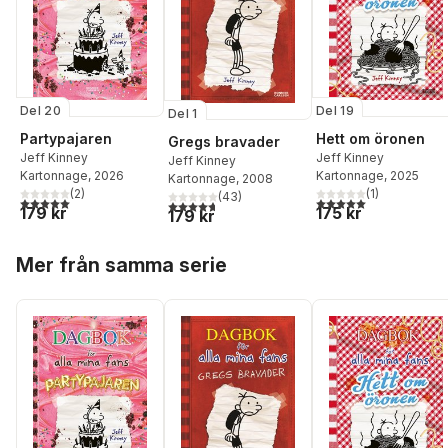
Del 20
Del 19
Del 1
Partypajaren
Hett om öronen
Gregs bravader
Jeff Kinney
Jeff Kinney
Jeff Kinney
Kartonnage
, 2026
Kartonnage
, 2025
Kartonnage
, 2008
(
2
)
(
1
)
(
43
)
5,0
utav 5 stjärnor. Totalt antal röster:
5,0
utav 5 stjärnor. Tota
4,7
utav 5 stjärnor. Totalt antal röster:
179 kr
175 kr
179 kr
Hoppa över listan
Mer från samma serie