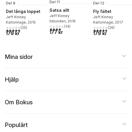
Del 11
Del 9
Del 12
Satsa allt
Det långa loppet
Fly fältet
Jeff Kinney
Jeff Kinney
Jeff Kinney
Inbunden
, 2016
Kartonnage
, 2015
Kartonnage
, 2017
(
14
)
(
25
)
(
26
)
3,9
utav 5 stjärnor. Totalt antal röster:
4,8
utav 5 stjärnor. Totalt antal röster:
4,7
utav 5 stjärnor. Tota
177 kr
179 kr
179 kr
Mina sidor
Hjälp
Om Bokus
Populärt