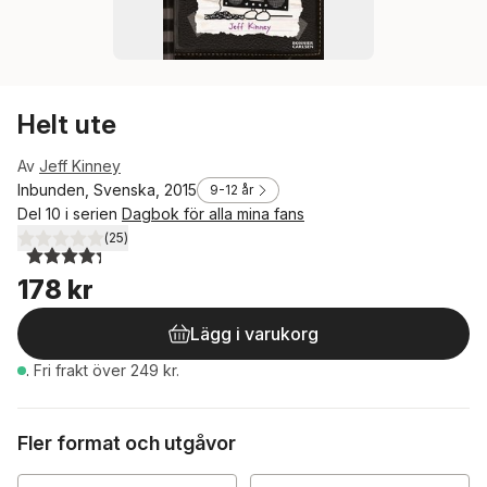
Helt ute
Av
Jeff Kinney
Inbunden, Svenska, 2015
9-12 år
Del 10 i serien
Dagbok för alla mina fans
(
25
)
4,3
utav 5 stjärnor. Totalt antal röster:
178 kr
Lägg i varukorg
.
Fri frakt över 249 kr.
Fler format och utgåvor