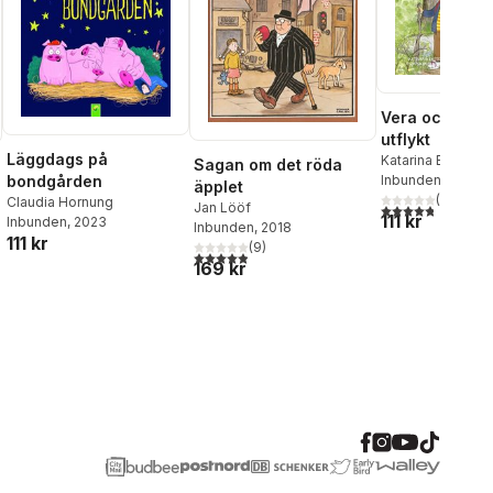
Vera och Ville
utflykt
Läggdags på
Katarina Ekstedt
,
Sagan om det röda
Blomberg
Inbunden
, 2022
bondgården
äpplet
(
4
)
Claudia Hornung
4,8
utav 5 stjärnor
Jan Lööf
111 kr
Inbunden
, 2023
Inbunden
, 2018
al röster:
111 kr
(
9
)
4,9
utav 5 stjärnor. Totalt antal röster:
169 kr