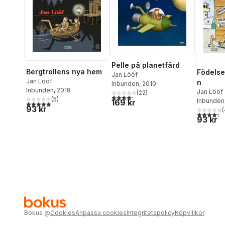
Pelle på planetfärd
Bergtrollens nya hem
Födels
Jan Lööf
Jan Lööf
n
Inbunden
, 2010
Inbunden
, 2018
Jan Lööf
(
22
)
4,2
utav 5 stjärnor. Totalt antal röster:
(
5
)
Inbunden
169 kr
5,0
utav 5 stjärnor. Totalt antal röster:
93 kr
(
4,3
utav 5 
93 kr
Bokus
@
Cookies
Anpassa cookies
Integritetspolicy
Köpvillkor