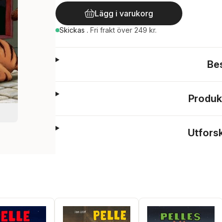
Lägg i varukorg
Skickas
.
Fri frakt över 249 kr.
Be
Produk
Utfors