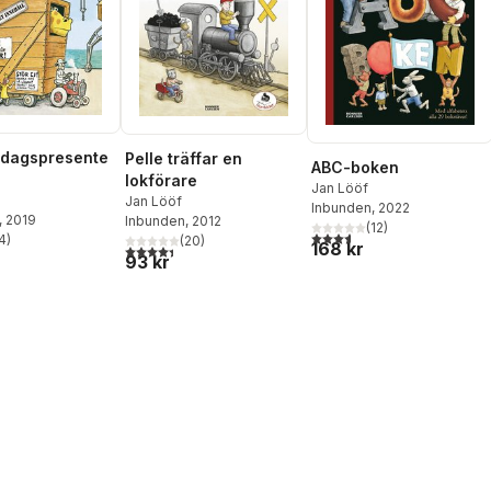
edagspresente
Pelle träffar en
ABC-boken
lokförare
Jan Lööf
Jan Lööf
Inbunden
, 2022
, 2019
Inbunden
, 2012
(
12
)
3,6
utav 5 stjärnor. Totalt ant
4
)
(
20
)
168 kr
stjärnor. Totalt antal röster:
4,4
utav 5 stjärnor. Totalt antal röster:
93 kr