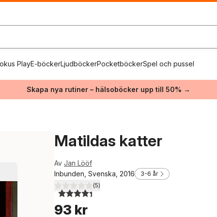
okus Play
E-böcker
Ljudböcker
Pocketböcker
Spel och pussel
Skapa nya rutiner – hälsoböcker upp till 50% →
Matildas katter
Av
Jan Lööf
Inbunden, Svenska, 2016
3-6 år
(
5
)
4,4
utav 5 stjärnor. Totalt antal röster:
93 kr