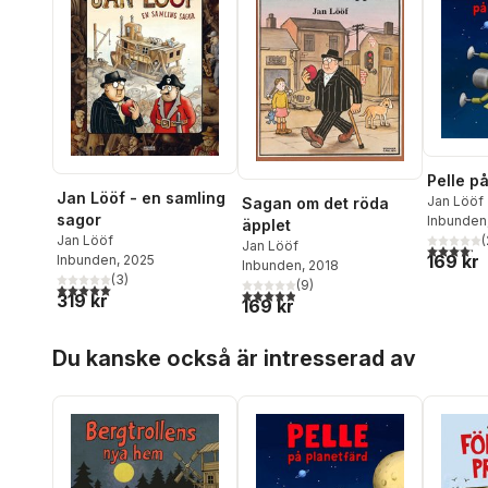
Pelle p
Jan Lööf - en samling
Jan Lööf
Sagan om det röda
sagor
Inbunden
äpplet
(
Jan Lööf
Jan Lööf
4,2
utav 5 
169 kr
Inbunden
, 2025
Inbunden
, 2018
(
3
)
(
9
)
5,0
utav 5 stjärnor. Totalt antal röster:
4,9
utav 5 stjärnor. Totalt antal röster:
319 kr
169 kr
Hoppa över listan
Du kanske också är intresserad av