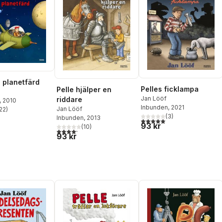
å planetfärd
Pelles ficklampa
Pelle hjälper en
Jan Lööf
riddare
, 2010
Inbunden
, 2021
Jan Lööf
22
)
stjärnor. Totalt antal röster:
(
3
)
Inbunden
, 2013
5,0
utav 5 stjärnor. Totalt ant
93 kr
(
10
)
4,2
utav 5 stjärnor. Totalt antal röster:
93 kr