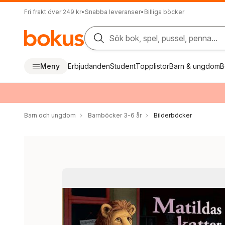
Fri frakt över 249 kr
•
Snabba leveranser
•
Billiga böcker
Sök bok, spel, pussel, penna...
Meny
Erbjudanden
Student
Topplistor
Barn & ungdom
B
Barn och ungdom
Barnböcker 3-6 år
Bilderböcker