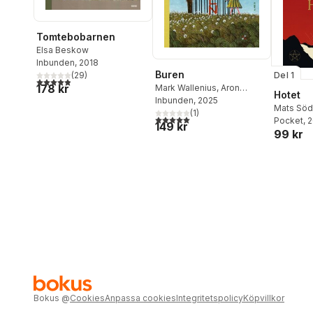
Tomtebobarnen
Elsa Beskow
Inbunden
, 2018
Buren
Del 1
(
29
)
4,9
utav 5 stjärnor. Totalt antal röster:
178 kr
Mark Wallenius
,
Aron
Hotet
Landahl
Inbunden
, 2025
Mats Söd
(
1
)
5,0
utav 5 stjärnor. Totalt antal röster:
Pocket
, 
149 kr
99 kr
Bokus
@
Cookies
Anpassa cookies
Integritetspolicy
Köpvillkor