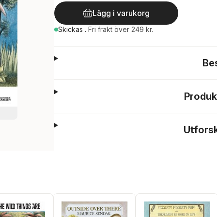
Lägg i varukorg
Skickas
.
Fri frakt över 249 kr.
Be
Produk
Utfors