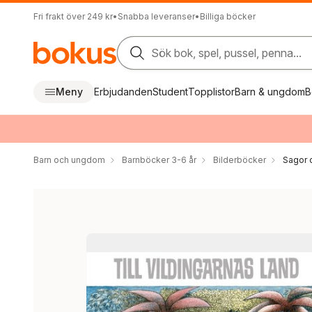
Fri frakt över 249 kr
•
Snabba leveranser
•
Billiga böcker
Sök bok, spel, pussel, penna...
Meny
Erbjudanden
Student
Topplistor
Barn & ungdom
B
Barn och ungdom
Barnböcker 3-6 år
Bilderböcker
Sagor 