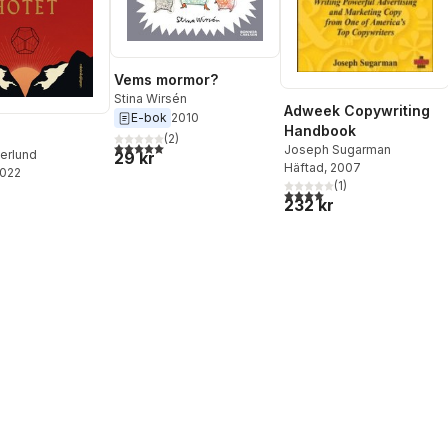
Vems mormor?
Stina Wirsén
Adweek Copywriting
E-bok
2010
Handbook
(
2
)
5,0
utav 5 stjärnor. Totalt antal röster:
Joseph Sugarman
erlund
29 kr
Häftad
, 2007
2022
(
1
)
4,0
utav 5 stjärnor. Totalt ant
232 kr