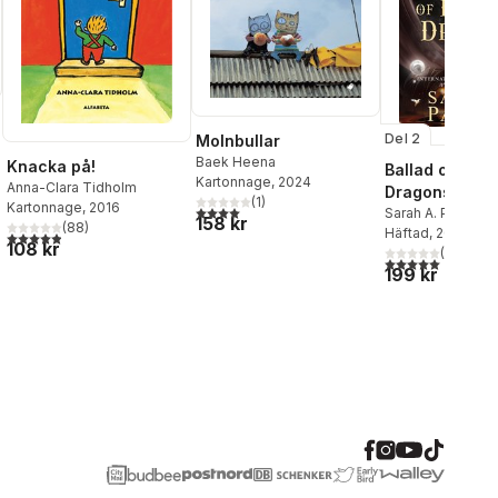
Del 2
Molnbullar
Baek Heena
Knacka på!
Ballad of Falli
Kartonnage
, 2024
Anna-Clara Tidholm
Dragons
(
1
)
Kartonnage
, 2016
4,0
utav 5 stjärnor. Totalt antal röster:
Sarah A. Parker
al röster:
158 kr
(
88
)
Häftad
, 2026
4,9
utav 5 stjärnor. Totalt antal röster:
108 kr
(
1
)
5,0
utav 5 stjärnor.
199 kr