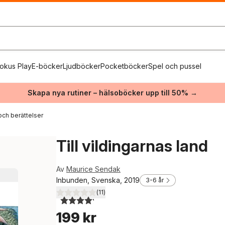
okus Play
E-böcker
Ljudböcker
Pocketböcker
Spel och pussel
Skapa nya rutiner – hälsoböcker upp till 50% →
och berättelser
Till vildingarnas land
Av
Maurice Sendak
Inbunden, Svenska, 2019
3-6 år
(
11
)
4,2
utav 5 stjärnor. Totalt antal röster:
199 kr