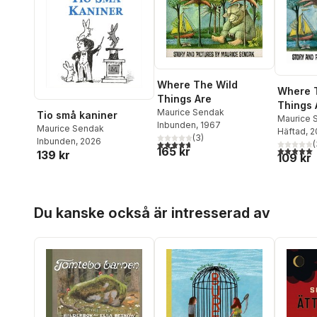
Where The Wild
Where 
Things Are
Things 
Maurice Sendak
Tio små kaniner
Maurice 
Inbunden
, 1967
Maurice Sendak
Häftad
, 
(
3
)
Inbunden
, 2026
4,7
utav 5 stjärnor. Totalt antal röster:
(
165 kr
5,0
utav 5 
139 kr
109 kr
Hoppa över listan
Du kanske också är intresserad av