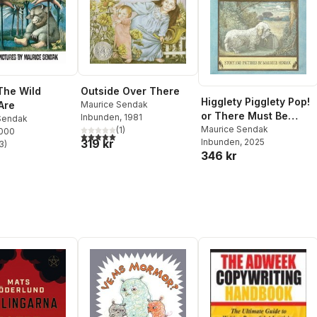
The Wild
Outside Over There
Higglety Pigglety Pop!
Are
Maurice Sendak
or There Must Be
Inbunden
, 1981
Sendak
More to Life
Maurice Sendak
(
1
)
2000
5,0
utav 5 stjärnor. Totalt antal röster:
Inbunden
, 2025
319 kr
3
)
stjärnor. Totalt antal röster:
346 kr