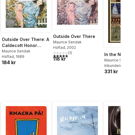
Outside Over There
Outside Over There: A
Maurice Sendak
Caldecott Honor
Häftad
, 2002
Award Winner
Maurice Sendak
(
1
)
In the Night K
5,0
utav 5 stjärnor. Totalt antal röster:
Häftad
, 1989
118 kr
Maurice Sendak
184 kr
Inbunden
, 1995
331 kr