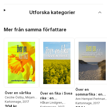
Utforska kategorier
Hoppa över listan
Mer från samma författare
Över en
Över en vårfika
Över en fika i Svea
sommarfika : en
Cecilie Östby
,
Mirjam
rike : en
novellantologi om
Ann Hempel Pertmann
Lindahl
Kartonnage
,
Carina Aynsley
, 2017
,
novellantologi om
Håkan Lindgren
,
Carina Aynsley
Kartonnage
, 2017
,
Catari
livets mening
204 kr
Pernilla Persson
,
Jeanette Niemi
Kartonnage
, 2017
,
Gunnel