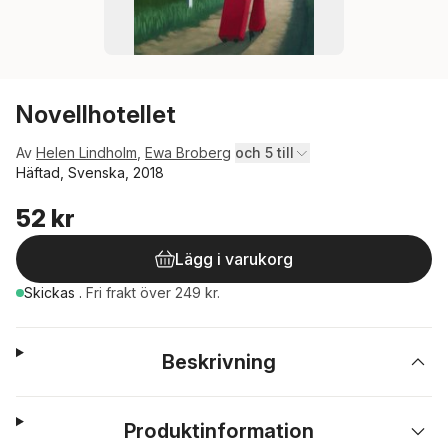
Novellhotellet
Av
Helen Lindholm
,
Ewa Broberg
och 5 till
Häftad, Svenska, 2018
52 kr
Lägg i varukorg
Skickas
.
Fri frakt över 249 kr.
Beskrivning
Produktinformation