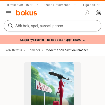
Fri frakt över 249 kr
•
Snabba leveranser
•
Billiga böcker
Sök bok, spel, pussel, penna...
Skapa nya rutiner – hälsoböcker upp till 50% →
Skönlitteratur
Romaner
Moderna och samtida romaner