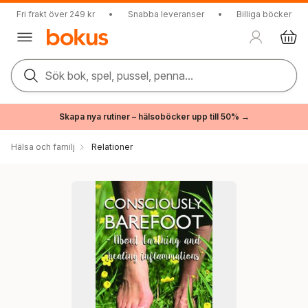
Fri frakt över 249 kr
•
Snabba leveranser
•
Billiga böcker
Sök bok, spel, pussel, penna...
Skapa nya rutiner – hälsoböcker upp till 50% →
Hälsa och familj
Relationer