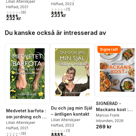
läka dina
Lilian Alterskjaer
Häftad
, 2023
Häftad
, 2021
inflammationer
(
1
)
4,0
utav 5 stjärnor. Totalt antal röster:
(
6
)
3,8
utav 5 stjärnor. Totalt antal röster:
233 kr
232 kr
Hoppa över listan
Du kanske också är intresserad av
Signerad!
SIGNERAD -
Du och jag min Själ
Mackans kost :
Medvetet barfota :
– äntligen kontakt
Middagar och
Marcus Frank
om jordning och att
Lilian Alterskjaer
Inbunden
, 2026
matlådor
läka dina
Lilian Alterskjaer
Häftad
, 2023
269 kr
Häftad
, 2021
inflammationer
(
1
)
4,0
utav 5 stjärnor. Totalt antal röster:
(
6
)
3,8
utav 5 stjärnor. Totalt antal röster: