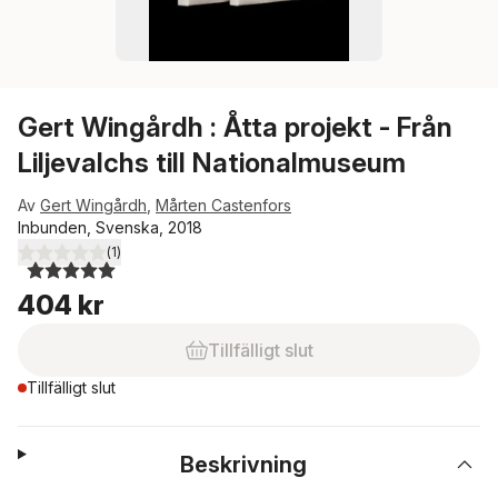
Gert Wingårdh : Åtta projekt - Från
Liljevalchs till Nationalmuseum
Av
Gert Wingårdh
,
Mårten Castenfors
Inbunden, Svenska, 2018
(
1
)
5,0
utav 5 stjärnor. Totalt antal röster:
404 kr
Tillfälligt slut
Tillfälligt slut
Beskrivning