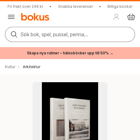
Fri frakt över 249 kr
•
Snabba leveranser
•
Billiga böcker
Sök bok, spel, pussel, penna...
Skapa nya rutiner – hälsoböcker upp till 50% →
Kultur
Arkitektur