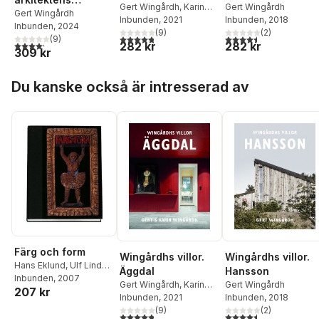
Gert Wingårdh
,
Karin
Gert Wingårdh
memoarer
Gert Wingårdh
Wingårdh
Inbunden
, 2021
Inbunden
, 2018
Inbunden
, 2024
(
9
)
(
2
)
4,8
utav 5 stjärnor. Totalt antal röster:
4,5
utav 5 stjärnor. Tota
(
9
)
4,2
utav 5 stjärnor. Totalt antal röster:
282 kr
282 kr
309 kr
Hoppa över listan
Du kanske också är intresserad av
Färg och form
Wingårdhs villor.
Wingårdhs villor.
Hans Eklund
,
Ulf Linde
,
Äggdal
Hansson
Olle Granath
Inbunden
, 2007
,
Susanna
Gert Wingårdh
,
Karin
Gert Wingårdh
207 kr
Slöör
,
Mårten
Wingårdh
Inbunden
, 2021
Inbunden
, 2018
Castenfors
(
9
)
(
2
)
4,8
utav 5 stjärnor. Totalt antal röster:
4,5
utav 5 stjärnor. Tota