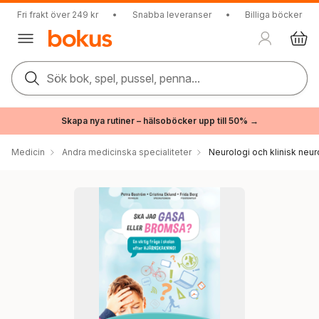
Fri frakt över 249 kr
•
Snabba leveranser
•
Billiga böcker
Sök bok, spel, pussel, penna...
Skapa nya rutiner – hälsoböcker upp till 50% →
Medicin
Andra medicinska specialiteter
Neurologi och klinisk neur