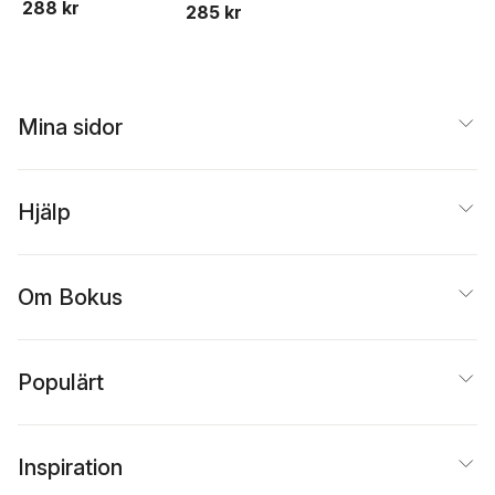
288 kr
285 kr
Henningsson
,
Susann
förskolan
Morin
,
Sven Persson
,
Bim Riddersporre
Mina sidor
Hjälp
Om Bokus
Populärt
Inspiration