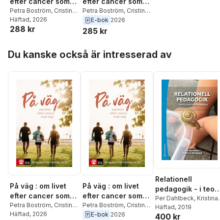
efter cancer som
efter cancer som
ung
Petra Boström
,
Cristina
ung
Petra Boström
,
Cristina
Eklund
Häftad
, 2026
Eklund
E-bok
2026
288 kr
285 kr
Hoppa över listan
Du kanske också är intresserad av
Relationell
På väg : om livet
På väg : om livet
pedagogik - i teori
efter cancer som
efter cancer som
och praktik i
Per Dahlbeck
,
Kristina
ung
Petra Boström
,
Cristina
ung
Petra Boström
,
Cristina
Westlund
Häftad
, 2019
,
Frida Berg
,
förskolan - i teori
Eklund
Häftad
, 2026
Eklund
E-bok
2026
400 kr
Charlotta Hall
,
Lena
och praktik i