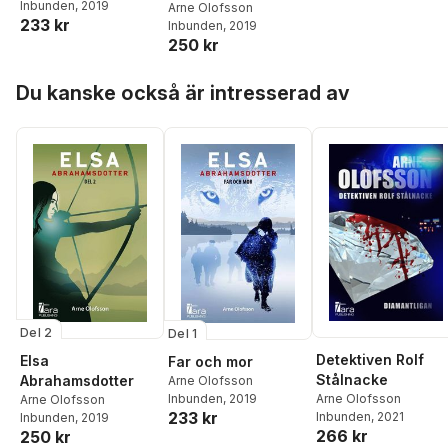
Inbunden
, 2019
Arne Olofsson
233 kr
Inbunden
, 2019
250 kr
Hoppa över listan
Du kanske också är intresserad av
Del 2
Del 1
Detektiven Rolf
Elsa
Far och mor
Stålnacke
Abrahamsdotter
Arne Olofsson
Inbunden
, 2019
Arne Olofsson
Arne Olofsson
233 kr
Inbunden
, 2021
Inbunden
, 2019
266 kr
250 kr