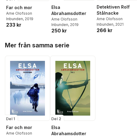
Detektiven Rolf
Elsa
Far och mor
Stålnacke
Abrahamsdotter
Arne Olofsson
Inbunden
, 2019
Arne Olofsson
Arne Olofsson
233 kr
Inbunden
, 2021
Inbunden
, 2019
266 kr
250 kr
Hoppa över listan
Mer från samma serie
Del 2
Del 1
Elsa
Far och mor
Abrahamsdotter
Arne Olofsson