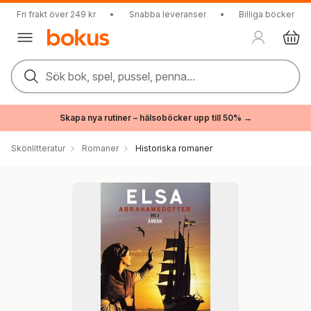
Fri frakt över 249 kr
•
Snabba leveranser
•
Billiga böcker
Sök bok, spel, pussel, penna...
Skapa nya rutiner – hälsoböcker upp till 50% →
Skönlitteratur
Romaner
Historiska romaner