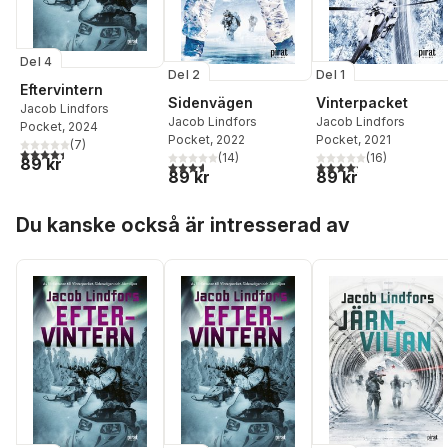
Del 4
Del 2
Del 1
Eftervintern
Sidenvägen
Vinterpacket
Jacob Lindfors
Jacob Lindfors
Jacob Lindfors
Pocket
, 2024
Pocket
, 2022
Pocket
, 2021
(
7
)
4,4
utav 5 stjärnor. Totalt antal röster:
(
14
)
(
16
)
89 kr
3,6
utav 5 stjärnor. Totalt antal röster:
4,2
utav 5 stjärnor. Tota
89 kr
89 kr
Hoppa över listan
Du kanske också är intresserad av