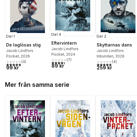
Del 4
Del 1
Del 2
Eftervintern
De laglösas stig
Skyttarnas dans
Jacob Lindfors
Jacob Lindfors
Jacob Lindfors
Pocket
, 2024
Pocket
, 2026
Inbunden
, 2026
(
7
)
(
4
)
(
4
)
4,4
utav 5 stjärnor. Totalt antal röster:
4,8
utav 5 stjärnor. Totalt antal röster:
4,8
utav 5 stjärnor. Tota
89 kr
99 kr
259 kr
Hoppa över listan
Mer från samma serie