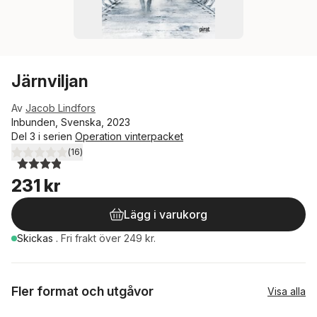
Järnviljan
Av
Jacob Lindfors
Inbunden, Svenska, 2023
Del 3 i serien
Operation vinterpacket
(
16
)
3,9
utav 5 stjärnor. Totalt antal röster:
231 kr
Lägg i varukorg
Skickas
.
Fri frakt över 249 kr.
Fler format och utgåvor
Visa alla