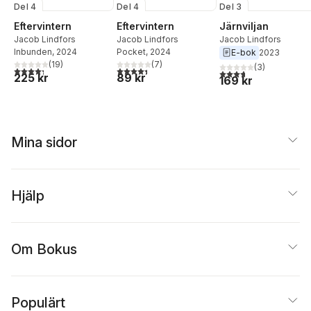
Del 4
Del 4
Del 3
Eftervintern
Eftervintern
Järnviljan
Jacob Lindfors
Jacob Lindfors
Jacob Lindfors
Inbunden
, 2024
Pocket
, 2024
E-bok
2023
(
19
)
(
7
)
(
3
)
4,3
utav 5 stjärnor. Totalt antal röster:
4,4
utav 5 stjärnor. Totalt antal röster:
3,7
utav 5 stjärnor. Tota
225 kr
89 kr
169 kr
Mina sidor
Hjälp
Om Bokus
Populärt