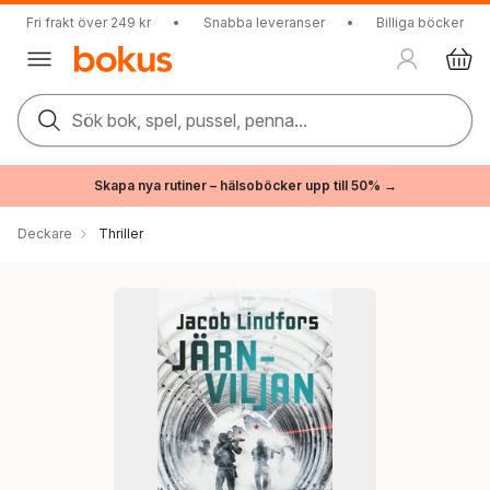
Fri frakt över 249 kr
•
Snabba leveranser
•
Billiga böcker
Sök bok, spel, pussel, penna...
Skapa nya rutiner – hälsoböcker upp till 50% →
Deckare
Thriller