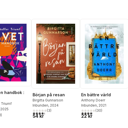
 en handbok :
En bättre värld
Början på resan
Anthony Doerr
Birgitta Gunnarson
r Triumf
Inbunden
, 2021
Inbunden
, 2024
2025
(
30
)
(
3
)
4,1
utav 5 stjärnor. Totalt anta
4,3
utav 5 stjärnor. Totalt antal röster:
1
)
22 kr
54 kr
stjärnor. Totalt antal röster: