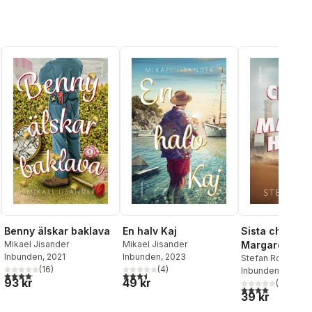
Benny älskar baklava
En halv Kaj
Sista chansen
Mikael Jisander
Mikael Jisander
Margareta Hal
Inbunden
, 2021
Inbunden
, 2023
Stefan Roos
(
16
)
(
4
)
Inbunden
, 2023
l röster:
4,1
utav 5 stjärnor. Totalt antal röster:
3,5
utav 5 stjärnor. Totalt antal röster:
93 kr
49 kr
(
4
)
4,0
utav 5 stjärnor
39 kr