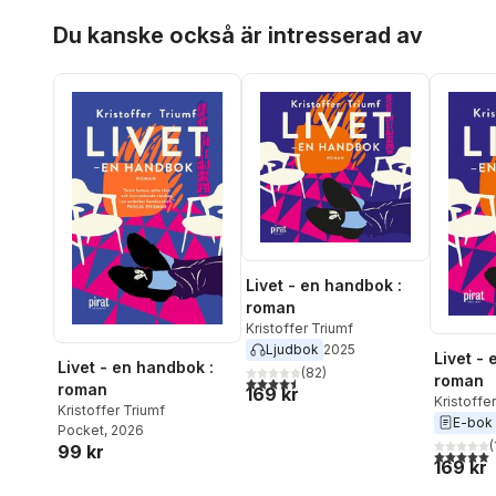
Hoppa över listan
Du kanske också är intresserad av
Livet - en handbok :
roman
Kristoffer Triumf
Ljudbok
2025
Livet -
Livet - en handbok :
(
82
)
roman
4,5
utav 5 stjärnor. Totalt antal röster:
roman
169 kr
Kristoffe
Kristoffer Triumf
E-bok
Pocket
, 2026
(
99 kr
5,0
utav 5 
169 kr