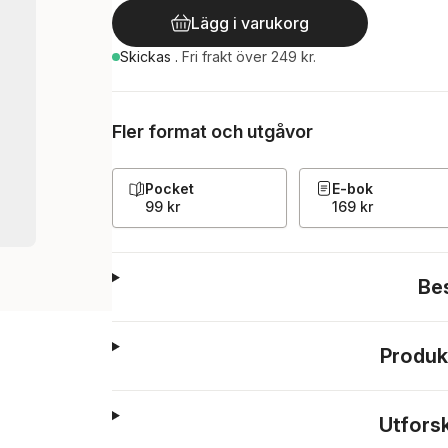
Lägg i varukorg
Skickas
.
Fri frakt över 249 kr.
Fler format och utgåvor
Pocket
E-bok
99 kr
169 kr
Be
Produk
Utfors