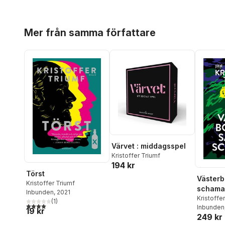
Hoppa över listan
Mer från samma författare
Värvet : middagsspel
Kristoffer Triumf
194 kr
Törst
Västerb
Kristoffer Triumf
schama
Inbunden
, 2021
Kristoffe
(
1
)
4,0
utav 5 stjärnor. Totalt antal röster:
Inbunden
19 kr
249 kr