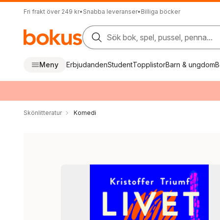
Fri frakt över 249 kr
•
Snabba leveranser
•
Billiga böcker
Sök bok, spel, pussel, penna...
Meny
Erbjudanden
Student
Topplistor
Barn & ungdom
B
Skönlitteratur
Komedi