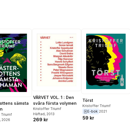
VÄRVET VOL. 1 : Den
Törst
svåra första volymen
ottens sämsta
Kristoffer Triumf
Kristoffer Triumf
n
E-bok
2021
Häftad
, 2013
r Triumf
59 kr
269 kr
, 2026