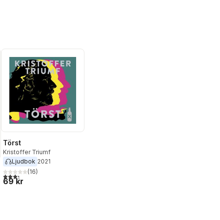
Törst
Kristoffer Triumf
Ljudbok
2021
(
16
)
3,3
utav 5 stjärnor. Totalt antal röster:
69 kr