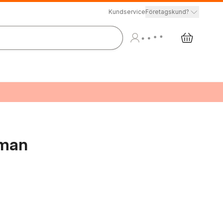
Kundservice
Företagskund?
oman