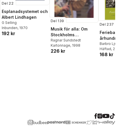
Del 22
Esplanadsystemet och
Albert Lindhagen
Del 139
G Selling
Del 237
Inbunden
, 1970
Musik för alla: Om
Feriebarnets
192 kr
Stockholms
århundrade :
kommunala
Ragnar Sundstedt
stockholmsbarn
Barbro Ljungdahl
Kartonnage
, 1998
musikskola, historik,
Zackrisson
Häftad
, 2012
landskap av id
al röster:
226 kr
mål och visio
168 kr
rekreation oc
ekonomi 190