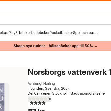
okus Play
E-böcker
Ljudböcker
Pocketböcker
Spel och pussel
Skapa nya rutiner – hälsoböcker upp till 50% →
Norsborgs vattenverk 
Av
Bengt Norling
Inbunden, Svenska, 2004
Del 62 i serien
Stockholm stads monografiserie
(
1
)
4,0
utav 5 stjärnor. Totalt antal röster: