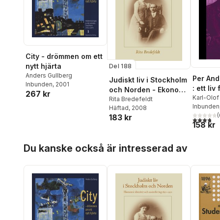
City - drömmen om ett
nytt hjärta
Del 188
Anders Gullberg
Per And
Judiskt liv i Stockholm
Inbunden
, 2001
: ett liv
och Norden - Ekonomi,
267 kr
freden 
Karl-Olo
identitet och
Rita Bredefeldt
Inbunden
Häftad
, 2008
assimilering
(
183 kr
3,8
utav 5 
158 kr
Hoppa över listan
Du kanske också är intresserad av