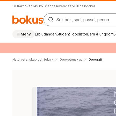
Fri frakt över 249 kr
•
Snabba leveranser
•
Billiga böcker
Sök bok, spel, pussel, penna...
Meny
Erbjudanden
Student
Topplistor
Barn & ungdom
B
Naturvetenskap och teknik
Geovetenskap
Geografi