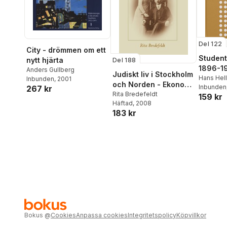
Del 122
City - drömmen om ett
Student
nytt hjärta
Del 188
1896-1
Anders Gullberg
Judiskt liv i Stockholm
Hans Hel
Inbunden
, 2001
och Norden - Ekonomi,
Inbunden
267 kr
identitet och
Rita Bredefeldt
159 kr
Häftad
, 2008
assimilering
183 kr
Bokus
@
Cookies
Anpassa cookies
Integritetspolicy
Köpvillkor