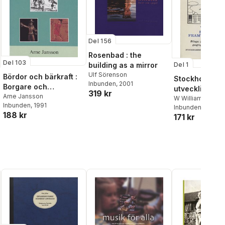
Del 156
Rosenbad : the
Del 103
Del 1
building as a mirror
Ulf Sörenson
Bördor och bärkraft :
Stockholms fr
Inbunden
, 2001
Borgare och
utveckling
319 kr
kronotjänare i
Arne Jansson
W William-Olsso
Inbunden
, 1991
Stockholm 1644-1672
Inbunden
, 1984
188 kr
171 kr