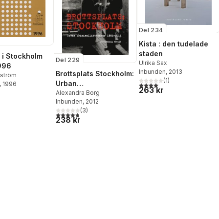
Del 234
Kista : den tudelade
staden
 i Stockholm
Del 229
Ulrika Sax
996
Inbunden
, 2013
Brottsplats Stockholm:
lström
(
1
)
Urban
, 1996
4,0
utav 5 stjärnor. Totalt ant
263 kr
kriminallitteratur 1851-
Alexandra Borg
Inbunden
, 2012
2011
(
3
)
4,7
utav 5 stjärnor. Totalt antal röster:
238 kr