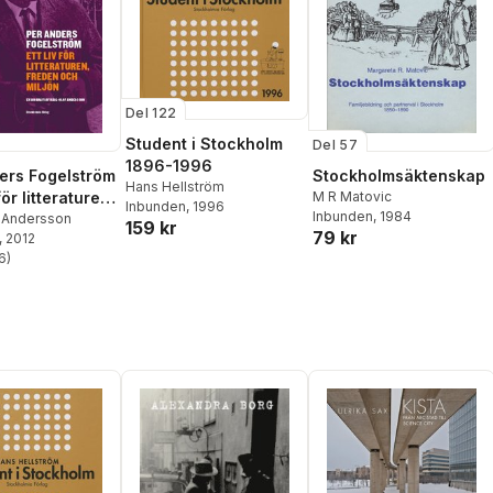
Del 122
Student i Stockholm
Del 57
1896-1996
ers Fogelström
Stockholmsäktenskap
Hans Hellström
 för litteraturen,
M R Matovic
Inbunden
, 1996
Inbunden
, 1984
och miljön
f Andersson
159 kr
79 kr
, 2012
6
)
stjärnor. Totalt antal röster: