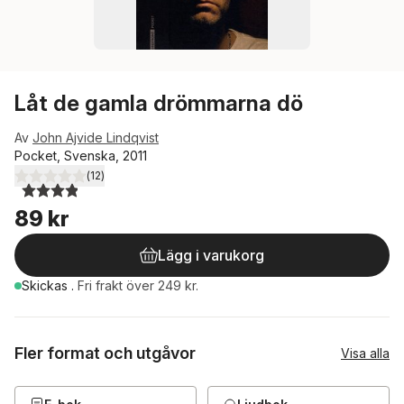
Låt de gamla drömmarna dö
Av
John Ajvide Lindqvist
Pocket, Svenska, 2011
(
12
)
3,9
utav 5 stjärnor. Totalt antal röster:
89 kr
Lägg i varukorg
Skickas
.
Fri frakt över 249 kr.
Fler format och utgåvor
Visa alla