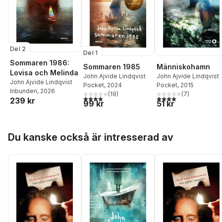
Del 2
Del 1
Sommaren 1986:
Sommaren 1985
Människohamn
Lovisa och Melinda
John Ajvide Lindqvist
John Ajvide Lindqvist
John Ajvide Lindqvist
Pocket
, 2024
Pocket
, 2015
Inbunden
, 2026
(
19
)
(
7
)
3,9
utav 5 stjärnor. Totalt antal röster:
4,1
utav 5 stjärnor. Total
239 kr
99 kr
51 kr
Hoppa över listan
Du kanske också är intresserad av