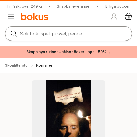
Fri frakt över 249 kr
•
Snabba leveranser
•
Billiga böcker
Sök bok, spel, pussel, penna...
Skapa nya rutiner – hälsoböcker upp till 50% →
Skönlitteratur
Romaner