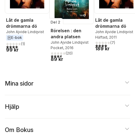
Låt de gamla
Låt de gamla
Del 2
drömmarna dö
drömmarna dö
Rörelsen : den
John Ajvide Lindqvist
John Ajvide Lindqvist
andra platsen
Häftad
, 2011
E-bok
John Ajvide Lindqvist
(
7
)
(
1
)
4,0
utav 5 stjärnor. Tota
4,0
utav 5 stjärnor. Totalt antal röster:
189 kr
Pocket
, 2016
99 kr
(
20
)
3,6
utav 5 stjärnor. Totalt antal röster:
89 kr
Mina sidor
Hjälp
Om Bokus