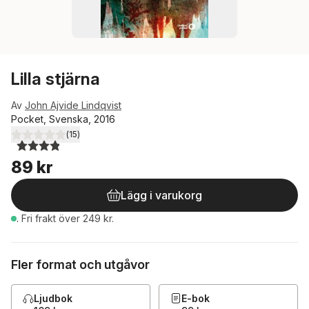
Lilla stjärna
Av
John Ajvide Lindqvist
Pocket, Svenska, 2016
(
15
)
3,9
utav 5 stjärnor. Totalt antal röster:
89 kr
Lägg i varukorg
.
Fri frakt över 249 kr.
Fler format och utgåvor
Ljudbok
E-bok