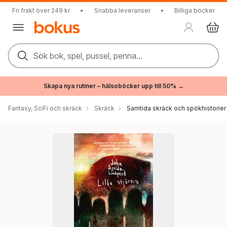
Fri frakt över 249 kr
•
Snabba leveranser
•
Billiga böcker
Sök bok, spel, pussel, penna...
Skapa nya rutiner – hälsoböcker upp till 50% →
Fantasy, SciFi och skräck
Skräck
Samtida skräck och spökhistorier