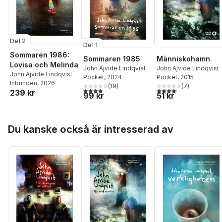
Del 2
Del 1
Sommaren 1986:
Sommaren 1985
Människohamn
Lovisa och Melinda
John Ajvide Lindqvist
John Ajvide Lindqvist
John Ajvide Lindqvist
Pocket
, 2024
Pocket
, 2015
Inbunden
, 2026
(
19
)
(
7
)
3,9
utav 5 stjärnor. Totalt antal röster:
4,1
utav 5 stjärnor. Total
239 kr
99 kr
51 kr
Hoppa över listan
Du kanske också är intresserad av