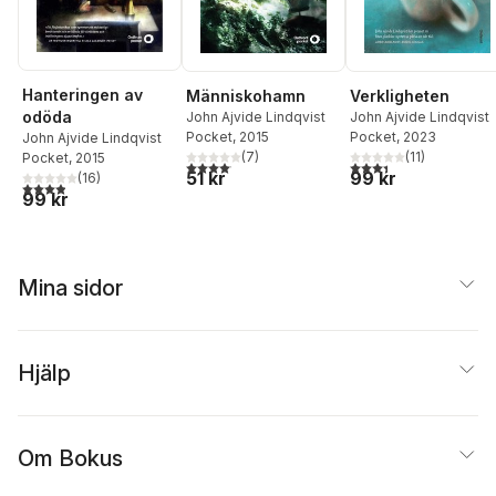
Hanteringen av
Människohamn
Verkligheten
odöda
John Ajvide Lindqvist
John Ajvide Lindqvist
Pocket
, 2015
Pocket
, 2023
John Ajvide Lindqvist
(
7
)
(
11
)
Pocket
, 2015
4,1
utav 5 stjärnor. Totalt antal röster:
3,4
utav 5 stjärnor. Tota
51 kr
99 kr
(
16
)
3,9
utav 5 stjärnor. Totalt antal röster:
99 kr
Mina sidor
Hjälp
Om Bokus