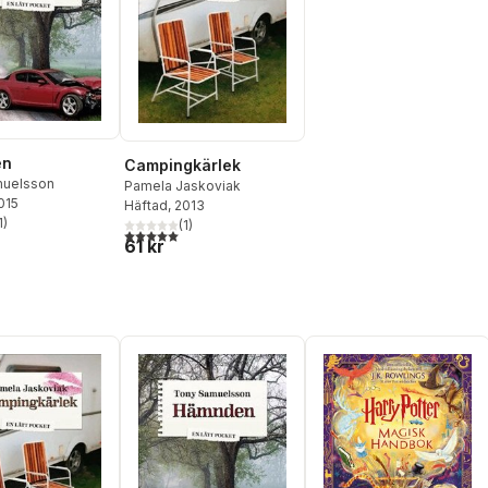
en
Campingkärlek
muelsson
Pamela Jaskoviak
2015
Häftad
, 2013
1
)
(
1
)
stjärnor. Totalt antal röster:
5,0
utav 5 stjärnor. Totalt antal röster:
61 kr