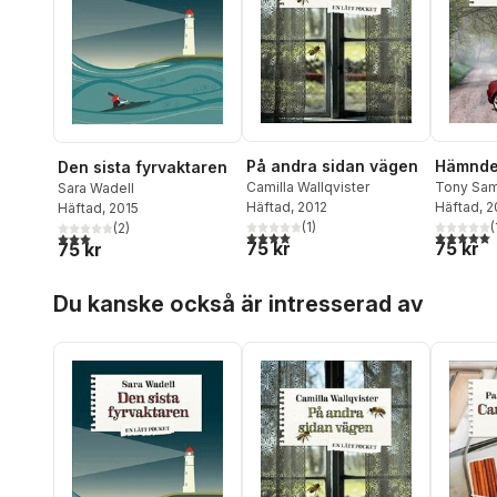
På andra sidan vägen
Hämnd
Den sista fyrvaktaren
Camilla Wallqvister
Tony Sa
Sara Wadell
Häftad
, 2012
Häftad
, 
Häftad
, 2015
(
1
)
(
(
2
)
4,0
utav 5 stjärnor. Totalt antal röster:
5,0
utav 5 
3,0
utav 5 stjärnor. Totalt antal röster:
75 kr
75 kr
75 kr
Hoppa över listan
Du kanske också är intresserad av