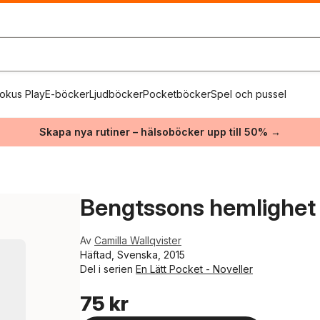
okus Play
E-böcker
Ljudböcker
Pocketböcker
Spel och pussel
Skapa nya rutiner – hälsoböcker upp till 50% →
Bengtssons hemlighet
Av
Camilla Wallqvister
Häftad, Svenska, 2015
Del i serien
En Lätt Pocket - Noveller
75 kr