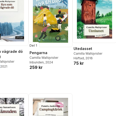
Del 1
Utedasset
 vägrade dö
Pengarna
Camilla Wallqvister
)
Camilla Wallqvister
Häftad
, 2016
allqvister
Inbunden
, 2024
75 kr
2021
259 kr