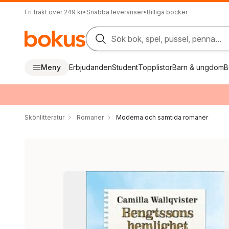
Fri frakt över 249 kr
•
Snabba leveranser
•
Billiga böcker
Sök bok, spel, pussel, penna...
Meny
Erbjudanden
Student
Topplistor
Barn & ungdom
B
Skönlitteratur
Romaner
Moderna och samtida romaner