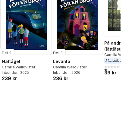
På andra sida
(lättläst)
Del 2
Del 3
Camilla Wallqvist
Ljudbok
2013
Nattåget
Levanto
(
1
)
Camilla Wallqvister
Camilla Wallqvister
1,0
utav 5 stjärnor.
39 kr
Inbunden
, 2025
Inbunden
, 2026
239 kr
236 kr