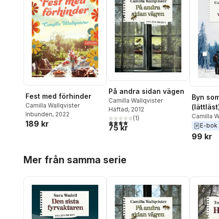
På andra sidan vägen
Fest med förhinder
Byn som
Camilla Wallqvister
Camilla Wallqvister
(lättläst
Häftad
, 2012
Inbunden
, 2022
Camilla W
(
1
)
4,0
utav 5 stjärnor. Totalt antal röster:
189 kr
E-bok
75 kr
99 kr
Hoppa över listan
Mer från samma serie