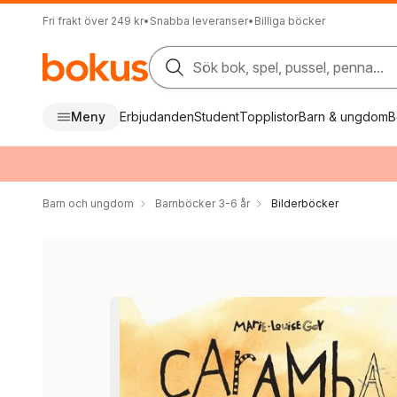
Fri frakt över 249 kr
•
Snabba leveranser
•
Billiga böcker
Sök bok, spel, pussel, penna...
Meny
Erbjudanden
Student
Topplistor
Barn & ungdom
B
Barn och ungdom
Barnböcker 3-6 år
Bilderböcker