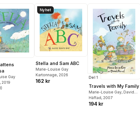
Nyhet
Stella and Sam ABC
Nattens
Marie-Louise Gay
sa
Kartonnage
, 2026
uise Gay
Del 1
162 kr
, 2019
Travels with My Family
1
)
stjärnor. Totalt antal röster:
Marie-Louise Gay
,
David
Homel
Häftad
, 2007
194 kr