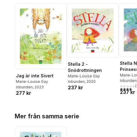
Stella 
Stella 2 -
Prinses
Snödrottningen
Marie-Lo
Jag är inte Sivert
Marie-Louise Gay
Inbunden
Inbunden
, 2020
Marie-Louise Gay
(
237 kr
Inbunden
, 2023
4,0
utav 5 
237 kr
277 kr
Hoppa över listan
Mer från samma serie