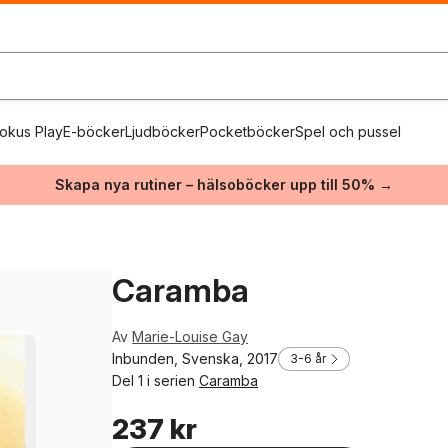
okus Play
E-böcker
Ljudböcker
Pocketböcker
Spel och pussel
Skapa nya rutiner – hälsoböcker upp till 50% →
Caramba
Av
Marie-Louise Gay
Inbunden, Svenska, 2017
3-6 år
Del 1 i serien
Caramba
237 kr