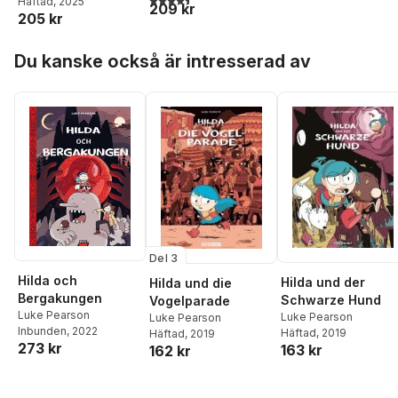
Bäckström
Häftad
, 2025
209 kr
205 kr
Hoppa över listan
Du kanske också är intresserad av
Del 3
Hilda och
Hilda und der
Hilda und die
Bergakungen
Schwarze Hund
Vogelparade
Luke Pearson
Luke Pearson
Luke Pearson
Inbunden
, 2022
Häftad
, 2019
Häftad
, 2019
273 kr
163 kr
162 kr