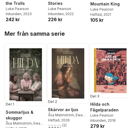
the Trolls
Stories
Mountain King
Luke Pearson
Luke Pearson
Luke Pearson
Inbunden
, 2023
Inbunden
, 2022
Häftad
, 2021
242 kr
226 kr
105 kr
Hoppa över listan
Mer från samma serie
Del 3
Del 2
Hilda och
Del 1
Skärvor av ljus
Fågelparaden
Sommarljus &
Åsa Malmström
,
Ewa
Luke Pearson
skuggor
Bäckström
Häftad
, 2026
Inbunden
, 2016
Åsa Malmström
,
Ewa
(
2
)
279 kr
4,5
utav 5 stjärnor. Totalt antal röster: