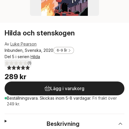
Hilda och stenskogen
Av
Luke Pearson
Inbunden, Svenska, 2020
6-9 år
Del 5 i serien
Hilda
(
1
)
5,0
utav 5 stjärnor. Totalt antal röster:
289 kr
Lägg i varukorg
Beställningsvara.
Skickas
inom 5-8 vardagar
.
Fri frakt över
249 kr.
Beskrivning