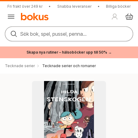
Fri frakt över 249 kr
•
Snabba leveranser
•
Billiga böcker
Sök bok, spel, pussel, penna...
Skapa nya rutiner – hälsoböcker upp till 50% →
Tecknade serier
Tecknade serier och romaner