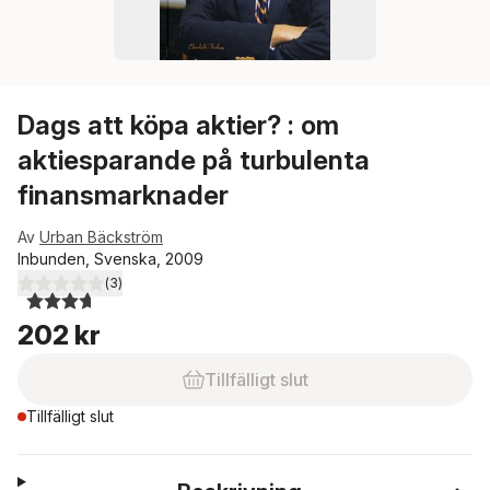
Dags att köpa aktier? : om
aktiesparande på turbulenta
finansmarknader
Av
Urban Bäckström
Inbunden, Svenska, 2009
(
3
)
3,7
utav 5 stjärnor. Totalt antal röster:
202 kr
Tillfälligt slut
Tillfälligt slut