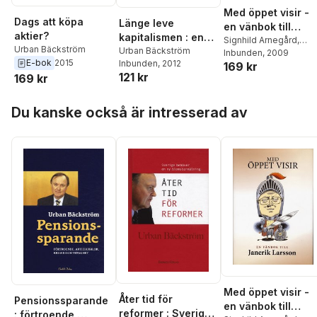
Med öppet visir -
Dags att köpa
Länge leve
en vänbok till
aktier?
kapitalismen : en
Janerik Larsson
Signhild Arnegård,
Urban Bäckström
bok om
Urban Bäckström
Hansen
Inbunden
,
Hans
, 2009
E-bok
2015
Inbunden
, 2012
169 kr
marknadsekonomin
Bergström
,
Charlie
121 kr
169 kr
Brantingsson
,
Urban
och
Bäckström
,
Agneta
aktieplaceringar
Hoppa över listan
Dreber
,
Peje Emilsson
mellan eufori och
Du kanske också är intresserad av
Dick Erixon
,
Anne
domedag - från
Pandolfi
,
Fredrik Erixo
Adam Smith till
Emil Uddhammar
,
Mat
Warren Buffett
Gullers
,
Lars
Gustafsson
,
Thomas
Gür
,
Ulla Hamilton
,
Staffan Heimersson
,
Lars-Göran Johansso
Anders Johnson
,
Dick
Kling
,
Tove Lifvendahl
Anders Kempe
,
Ander
Lindberg
,
PJ Anders
Linder
,
Olof Ljunggren
Håkan Lundgren
,
Med öppet visir -
Graham Mather
,
Sofia
Åter tid för
Pensionssparande
en vänbok till
Nerbrand
,
Johan
reformer : Sverige
: förtroende,