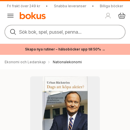
Fri frakt över 249 kr
•
Snabba leveranser
•
Billiga böcker
Sök bok, spel, pussel, penna...
Skapa nya rutiner – hälsoböcker upp till 50% →
Ekonomi och Ledarskap
Nationalekonomi