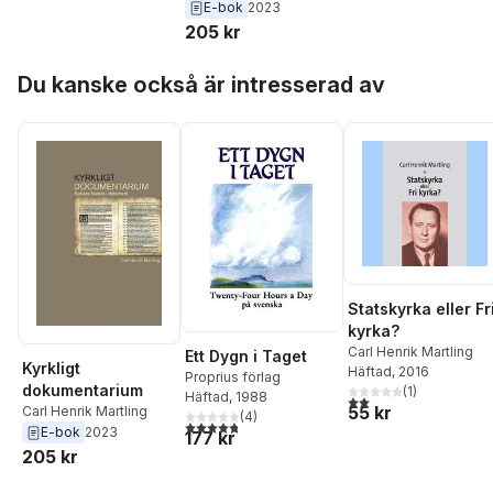
E-bok
2023
205 kr
Hoppa över listan
Du kanske också är intresserad av
Statskyrka eller Fr
kyrka?
Carl Henrik Martling
Ett Dygn i Taget
Kyrkligt
Häftad
, 2016
Proprius förlag
dokumentarium
(
1
)
Häftad
, 1988
2,0
utav 5 stjärnor. Tota
55 kr
Carl Henrik Martling
(
4
)
4,8
utav 5 stjärnor. Totalt antal röster:
E-bok
2023
177 kr
205 kr