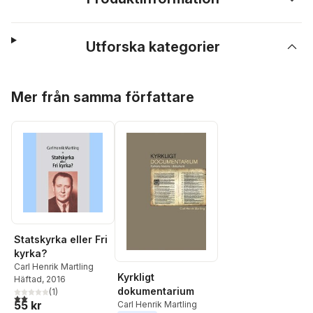
Utforska kategorier
Hoppa över listan
Mer från samma författare
Statskyrka eller Fri
kyrka?
Carl Henrik Martling
Kyrkligt
Häftad
, 2016
dokumentarium
(
1
)
2,0
utav 5 stjärnor. Totalt antal röster:
55 kr
Carl Henrik Martling