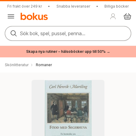
Fri frakt över 249 kr
•
Snabba leveranser
•
Billiga böcker
Sök bok, spel, pussel, penna...
Skapa nya rutiner – hälsoböcker upp till 50% →
Skönlitteratur
Romaner