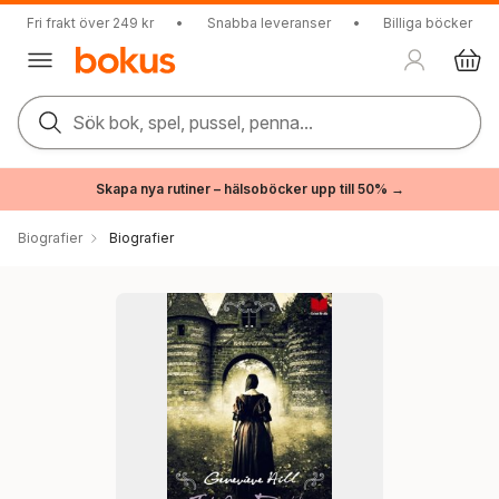
Fri frakt över 249 kr
•
Snabba leveranser
•
Billiga böcker
Sök bok, spel, pussel, penna...
Skapa nya rutiner – hälsoböcker upp till 50% →
Biografier
Biografier