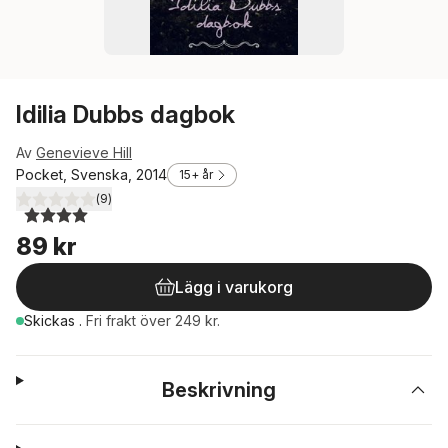
Idilia Dubbs dagbok
Av
Genevieve Hill
Pocket, Svenska, 2014
15+ år
(
9
)
4,0
utav 5 stjärnor. Totalt antal röster:
89 kr
Lägg i varukorg
Skickas
.
Fri frakt över 249 kr.
Beskrivning