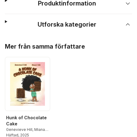
Produktinformation
Utforska kategorier
Hoppa över listan
Mer från samma författare
Hunk of Chocolate
Cake
Genevieve Hill
,
Miana
Hill
Häftad
, 2025