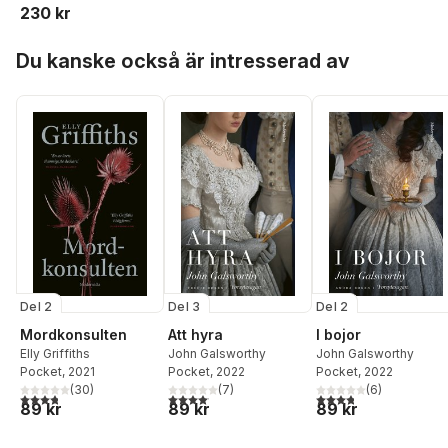
230 kr
Hoppa över listan
Du kanske också är intresserad av
Del 2
Del 3
Del 2
Mordkonsulten
Att hyra
I bojor
Elly Griffiths
John Galsworthy
John Galsworthy
Pocket
, 2021
Pocket
, 2022
Pocket
, 2022
(
30
)
(
7
)
(
6
)
3,8
utav 5 stjärnor. Totalt antal röster:
4,1
utav 5 stjärnor. Totalt antal röster:
3,8
utav 5 stjärnor. Tota
89 kr
89 kr
89 kr