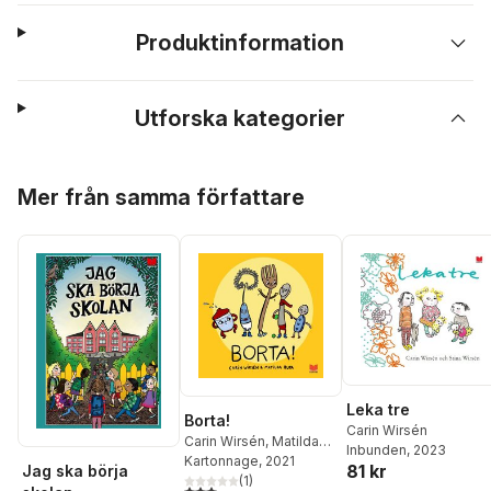
Produktinformation
Utforska kategorier
Hoppa över listan
Mer från samma författare
Leka tre
Borta!
Carin Wirsén
Carin Wirsén
,
Matilda
Inbunden
, 2023
Ruta
Kartonnage
, 2021
81 kr
Jag ska börja
(
1
)
3,0
utav 5 stjärnor. Totalt antal röster: