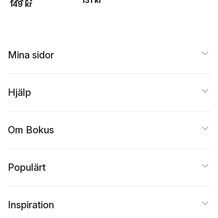
149 kr
Ruta
Werner Aspenström
,
Kaj Beckman
,
Aase
Berg
,
Bo Bergman
,
Erik
Blomberg
,
Daniel
Boyacioglu
,
Karin Boye
,
Tage Danielsson
,
Elmer
Mina sidor
Diktonius
,
Vilhelm
Ekelund
,
Gunnar Ekelöf
,
Nils Ferlin
,
Tua
Forsström
,
Gustaf
Hjälp
Fröding
,
Brita af
Geijerstam
,
Albert
Teodor Gellerstedt
,
Hjalmar Gullberg
,
Britt G
Om Bokus
Hallqvist
,
Verner von
Heidenstam
,
Lennart
Hellsing
,
Ann
Jäderlund
,
Erik Axel
Populärt
Karlfeldt
,
Thekla Knös
,
Israel Kolmodin
,
Pär
Lagerkvist
,
Anna Maria
Lenngren
,
Mecka Lind
,
Barbro Lindgren
,
Erik
Inspiration
Lindorm
,
Hanna