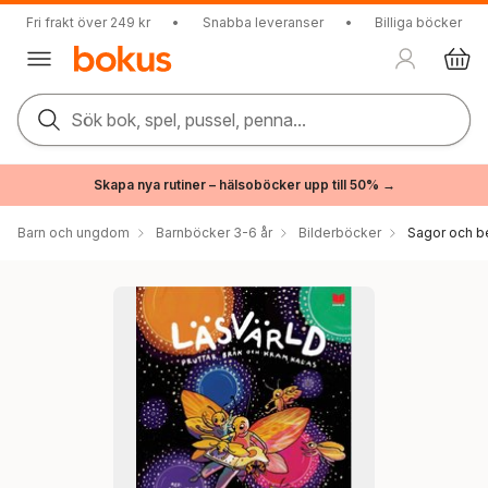
Fri frakt över 249 kr
•
Snabba leveranser
•
Billiga böcker
Sök bok, spel, pussel, penna...
Skapa nya rutiner – hälsoböcker upp till 50% →
Barn och ungdom
Barnböcker 3-6 år
Bilderböcker
Sagor och be