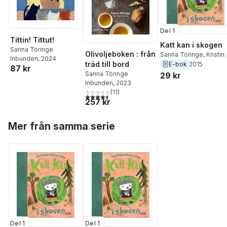
Del 1
Tittin! Tittut!
Katt kan i skogen
Sanna Töringe
Olivoljeboken : från
Sanna Töringe
,
Kristin
Inbunden
, 2024
träd till bord
Digman
E-bok
2015
87 kr
Sanna Töringe
29 kr
Inbunden
, 2023
(
11
)
4,5
utav 5 stjärnor. Totalt antal röster:
257 kr
Hoppa över listan
Mer från samma serie
Del 1
Del 1