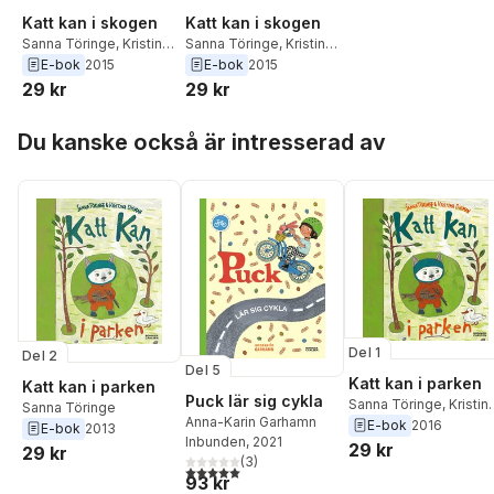
Katt kan i skogen
Katt kan i skogen
Sanna Töringe
,
Kristina
Sanna Töringe
,
Kristina
Digman
Digman
E-bok
2015
E-bok
2015
29 kr
29 kr
Hoppa över listan
Du kanske också är intresserad av
Del 1
Del 2
Del 5
Katt kan i parken
Katt kan i parken
Puck lär sig cykla
Sanna Töringe
,
Kristin
Sanna Töringe
Anna-Karin Garhamn
Digman
E-bok
2016
E-bok
2013
Inbunden
, 2021
29 kr
29 kr
(
3
)
5,0
utav 5 stjärnor. Totalt antal röster:
93 kr