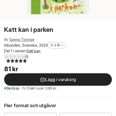
Katt kan i parken
Av
Sanna Töringe
Inbunden, Svenska, 2023
0-3 år
Del 1 i serien
Katt kan
(
1
)
5,0
utav 5 stjärnor. Totalt antal röster:
81 kr
Lägg i varukorg
Skickas
.
Fri frakt över 249 kr.
Fler format och utgåvor