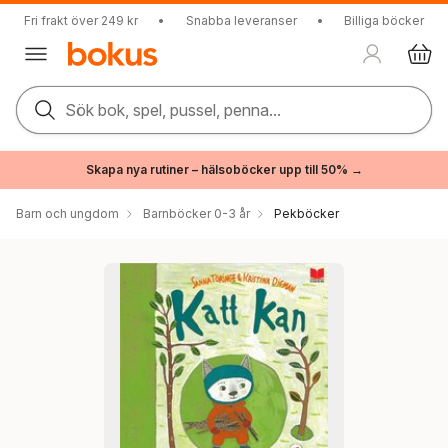
Fri frakt över 249 kr
•
Snabba leveranser
•
Billiga böcker
Sök bok, spel, pussel, penna...
Skapa nya rutiner – hälsoböcker upp till 50% →
Barn och ungdom
Barnböcker 0-3 år
Pekböcker