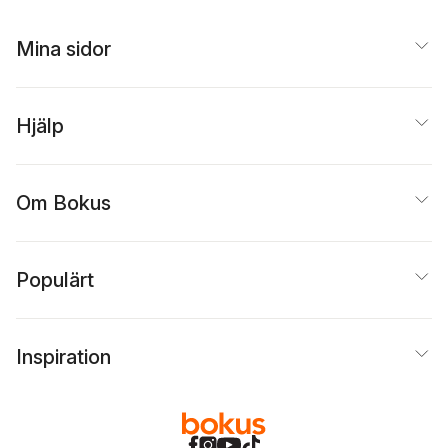
terms used on
sjötrafik med
Swedish and
kommentarer av
international
Mina sidor
Hugo Tiberg och
charts
Mattias Widlund
Hjälp
Om Bokus
Populärt
Inspiration