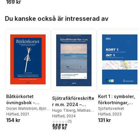
169 kr
nationella
författningar om
Hoppa över listan
sjötrafik med
Du kanske också är intresserad av
kommentarer av
Hugo Tiberg och
Mattias Widlund
Båtkörkortet
Kort 1 : symboler,
Sjötrafikföreskrifte
övningsbok -
förkortningar,
r m.m. 2024 –
Övningsbok för
Göran Wahlström
,
Björn
begrepp i svenska
Sjöfartsverket
Internationella
Hugo Tiberg
,
Mattias
Borg
Häftad
,
Magnus
, 2021
Häftad
, 2023
förarintyg och
och internationell
Widlund
Häftad
, 2024
sjövägsreglerna
154 kr
131 kr
Kyllenbeck
kustskepparintyg
sjökort / Int 1 :
(
1
)
(COLREG) samt
5,0
utav 5 stjärnor. Totalt antal röster:
169 kr
symbols,
nationella
abbreviations,
författningar om