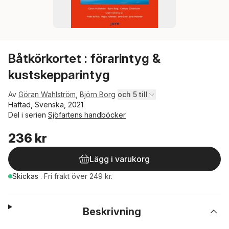
Båtkörkortet : förarintyg &
kustskepparintyg
Av
Göran Wahlström
,
Björn Borg
och 5 till
Häftad, Svenska, 2021
Del i serien
Sjöfartens handböcker
236 kr
Lägg i varukorg
Skickas
.
Fri frakt över 249 kr.
Beskrivning