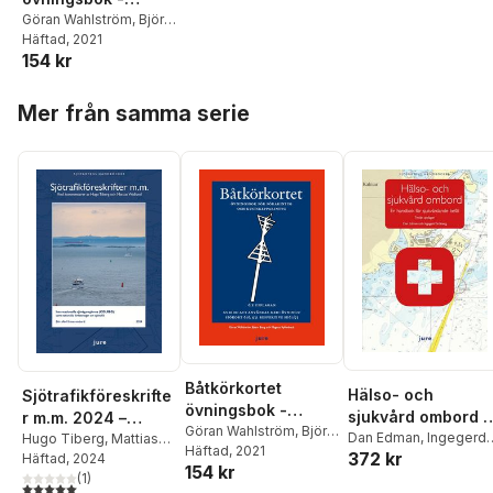
Övningsbok för
Göran Wahlström
,
Björn
Borg
Häftad
,
Magnus
, 2021
förarintyg och
154 kr
Kyllenbeck
kustskepparintyg
Hoppa över listan
Mer från samma serie
Båtkörkortet
Hälso- och
Sjötrafikföreskrifte
övningsbok -
sjukvård ombord :
r m.m. 2024 –
Övningsbok för
Göran Wahlström
,
Björn
en handbok för
Dan Edman
,
Ingegerd
Internationella
Hugo Tiberg
,
Mattias
Borg
Häftad
,
Magnus
, 2021
förarintyg och
372 kr
Snöberg
Widlund
Häftad
, 2024
sjukvårdande befä
sjövägsreglerna
154 kr
Kyllenbeck
kustskepparintyg
(
1
)
(COLREG) samt
5,0
utav 5 stjärnor. Totalt antal röster: