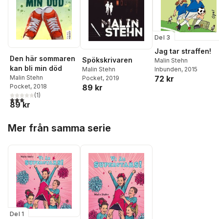
Del 3
Jag tar straffen!
Den här sommaren
Spökskrivaren
Malin Stehn
kan bli min död
Inbunden
, 2015
Malin Stehn
72 kr
Malin Stehn
Pocket
, 2019
89 kr
Pocket
, 2018
(
1
)
3,0
utav 5 stjärnor. Totalt antal röster:
89 kr
Hoppa över listan
Mer från samma serie
Del 1