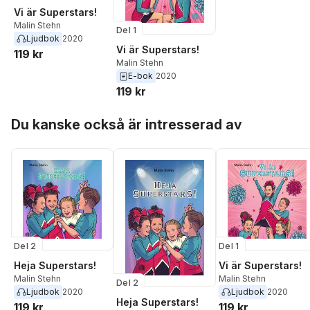
Vi är Superstars!
Malin Stehn
Del 1
Ljudbok
2020
Vi är Superstars!
119 kr
Malin Stehn
E-bok
2020
119 kr
Hoppa över listan
Du kanske också är intresserad av
Del 2
Del 1
Heja Superstars!
Vi är Superstars!
Malin Stehn
Malin Stehn
Del 2
Ljudbok
2020
Ljudbok
2020
Heja Superstars!
119 kr
119 kr