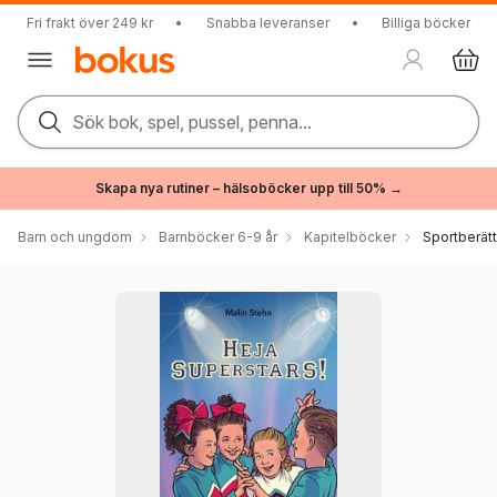
Fri frakt över 249 kr
•
Snabba leveranser
•
Billiga böcker
Sök bok, spel, pussel, penna...
Skapa nya rutiner – hälsoböcker upp till 50% →
Barn och ungdom
Barnböcker 6-9 år
Kapitelböcker
Sportberätt