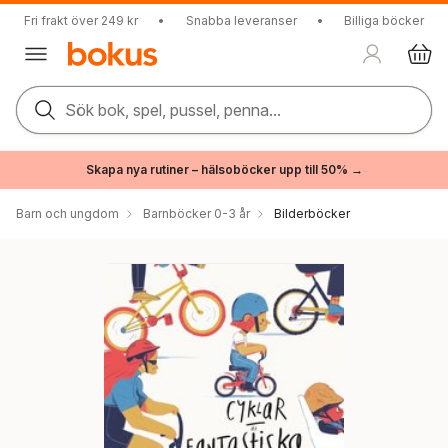
Fri frakt över 249 kr
•
Snabba leveranser
•
Billiga böcker
Sök bok, spel, pussel, penna...
Skapa nya rutiner – hälsoböcker upp till 50% →
Barn och ungdom
Barnböcker 0-3 år
Bilderböcker