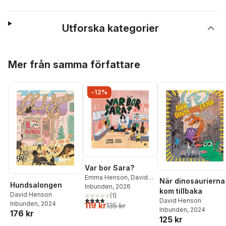
Utforska kategorier
Hoppa över listan
Mer från samma författare
-12%
Var bor Sara?
Emma Henson
,
David
När dinosaurierna
Hundsalongen
Henson
Inbunden
, 2026
kom tillbaka
David Henson
(
1
)
4,0
utav 5 stjärnor. Totalt antal röster:
David Henson
Inbunden
, 2024
119 kr
135 kr
Inbunden
, 2024
176 kr
125 kr