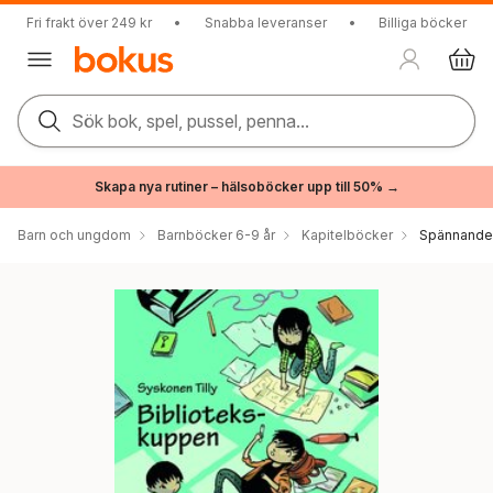
Fri frakt över 249 kr
•
Snabba leveranser
•
Billiga böcker
Sök bok, spel, pussel, penna...
Skapa nya rutiner – hälsoböcker upp till 50% →
Barn och ungdom
Barnböcker 6-9 år
Kapitelböcker
Spännande 