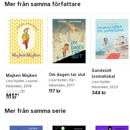
Mer från samma författare
Sandslott
Om dagen tar slut
Majken Majken
(somaliska)
Lisa Hyder
,
Per
Lisa Hyder
,
Louise
Lisa Hyder
Gustavsson
Inbunden
, 2017
Winblad
Inbunden
, 2018
Inbunden
, 2023
117 kr
(
2
)
344 kr
4,5
utav 5 stjärnor. Totalt antal röster:
111 kr
Hoppa över listan
Mer från samma serie