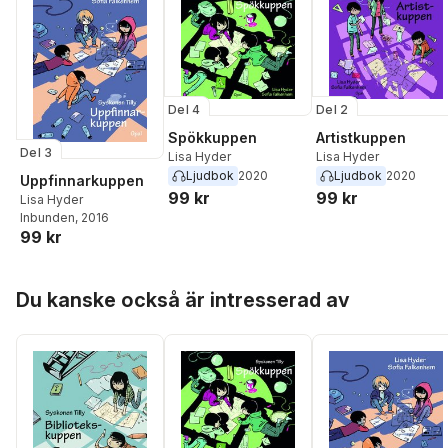
Del 4
Del 2
Spökkuppen
Artistkuppen
Del 3
Lisa Hyder
Lisa Hyder
Ljudbok
2020
Ljudbok
2020
Uppfinnarkuppen
99 kr
99 kr
Lisa Hyder
Inbunden
, 2016
99 kr
Hoppa över listan
Du kanske också är intresserad av