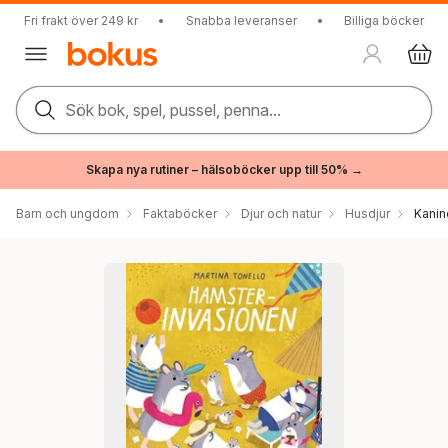
Fri frakt över 249 kr
•
Snabba leveranser
•
Billiga böcker
Sök bok, spel, pussel, penna...
Skapa nya rutiner – hälsoböcker upp till 50% →
Barn och ungdom
Faktaböcker
Djur och natur
Husdjur
Kanin