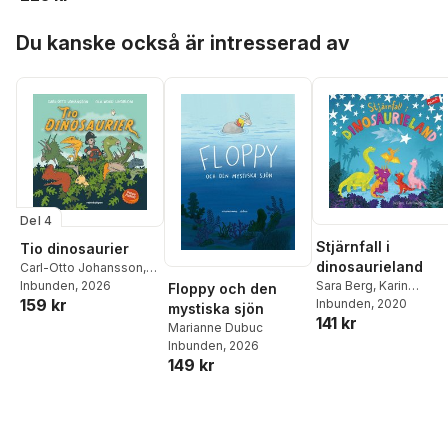
Hoppa över listan
Du kanske också är intresserad av
Del 4
Stjärnfall i
Tio dinosaurier
dinosaurieland
Carl-Otto Johansson
,
Pappa Kapsyl
Inbunden
, 2026
Sara Berg
,
Karin
Floppy och den
159 kr
Frimodig
Inbunden
,
, 2020
Sanna Borell
mystiska sjön
141 kr
Marianne Dubuc
Inbunden
, 2026
149 kr