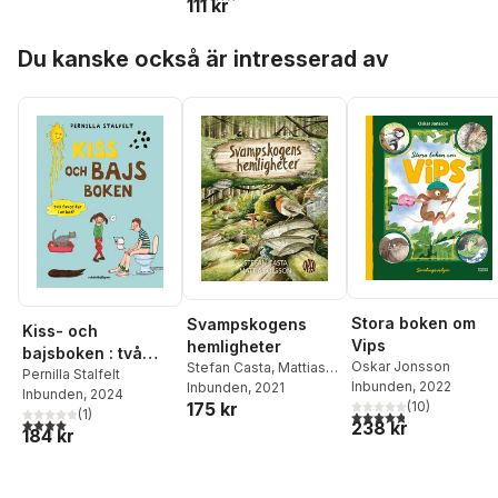
111 kr
Hoppa över listan
Du kanske också är intresserad av
Stora boken om
Svampskogens
Kiss- och
Vips
hemligheter
bajsboken : två
Oskar Jonsson
Stefan Casta
,
Mattias
favoriter i en bok!
Pernilla Stalfelt
Inbunden
, 2022
Olsson
Inbunden
, 2021
Inbunden
, 2024
175 kr
(
10
)
(
1
)
4,8
utav 5 stjärnor. Tota
4,0
utav 5 stjärnor. Totalt antal röster:
238 kr
184 kr