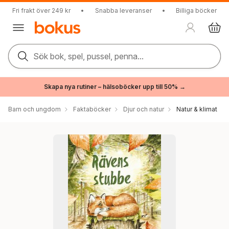
Fri frakt över 249 kr
•
Snabba leveranser
•
Billiga böcker
Sök bok, spel, pussel, penna...
Skapa nya rutiner – hälsoböcker upp till 50% →
Barn och ungdom
Faktaböcker
Djur och natur
Natur & klimat