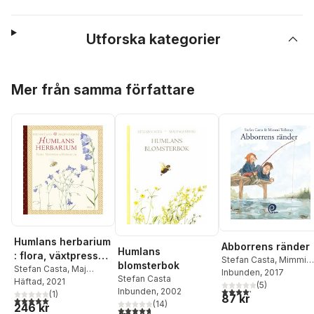
Utforska kategorier
Hoppa över listan
Mer från samma författare
Humlans herbarium
Abborrens ränder
Humlans
: flora, växtpress
Stefan Casta
,
Mimmi
blomsterbok
och herbarium
Stefan Casta
,
Maj
Tollerup
Inbunden
, 2017
Stefan Casta
Fagerberg
Häftad
, 2021
(
5
)
4,2
utav 5 stjärnor. Tota
Inbunden
, 2002
(
1
)
87 kr
5,0
utav 5 stjärnor. Totalt antal röster:
(
14
)
246 kr
4,7
utav 5 stjärnor. Totalt antal röster: