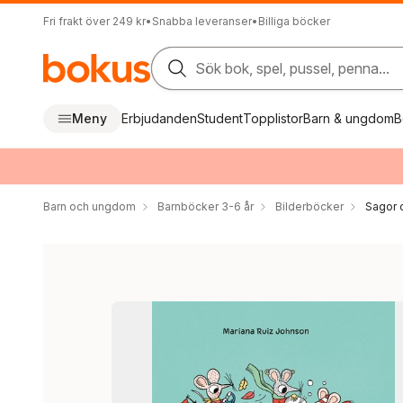
Fri frakt över 249 kr
•
Snabba leveranser
•
Billiga böcker
Sök bok, spel, pussel, penna...
Meny
Erbjudanden
Student
Topplistor
Barn & ungdom
B
Barn och ungdom
Barnböcker 3-6 år
Bilderböcker
Sagor 