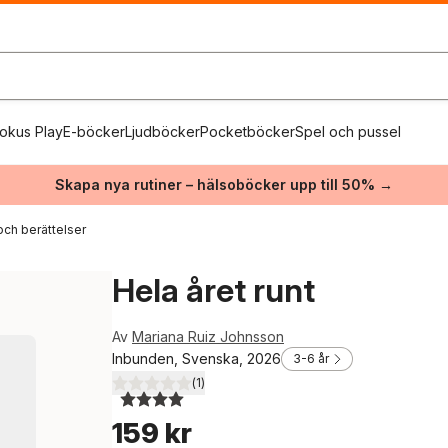
okus Play
E-böcker
Ljudböcker
Pocketböcker
Spel och pussel
Skapa nya rutiner – hälsoböcker upp till 50% →
och berättelser
Hela året runt
Av
Mariana Ruiz Johnsson
Inbunden, Svenska, 2026
3-6 år
(
1
)
4,0
utav 5 stjärnor. Totalt antal röster:
159 kr