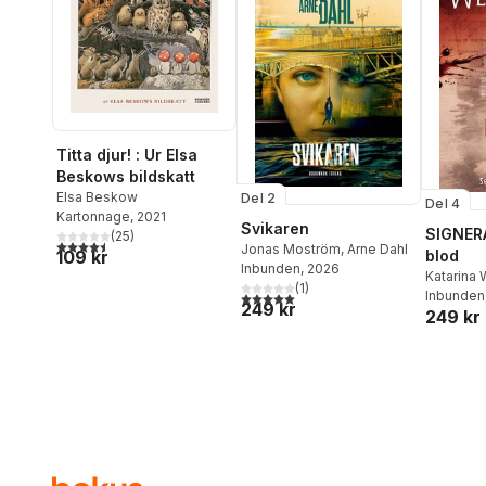
Titta djur! : Ur Elsa
Beskows bildskatt
Elsa Beskow
Del 2
Del 4
Kartonnage
, 2021
Svikaren
SIGNER
(
25
)
4,5
utav 5 stjärnor. Totalt antal röster:
Jonas Moström
,
Arne Dahl
109 kr
blod
Inbunden
, 2026
Katarina
(
1
)
Inbunden
5,0
utav 5 stjärnor. Totalt antal röster:
249 kr
249 kr