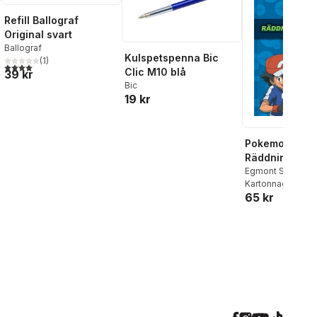
Refill Ballograf
Original svart
Ballograf
Kulspetspenna Bic
(
1
)
al röster:
4,0
utav 5 stjärnor. Totalt antal röster:
Clic M10 blå
39 kr
Bic
19 kr
Pokemon.
Räddningsupp
Egmont Story Ho
Kartonnage
, 202
65 kr