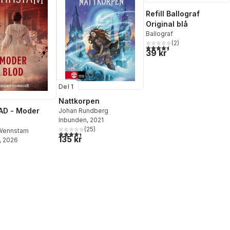
Refill Ballograf
Original blå
Ballograf
(
2
)
4,5
utav 5 stjärnor. Totalt ant
39 kr
Del 1
Nattkorpen
AD - Moder
Johan Rundberg
Inbunden
, 2021
(
25
)
 Wennstam
4,4
utav 5 stjärnor. Totalt antal röster:
135 kr
, 2026