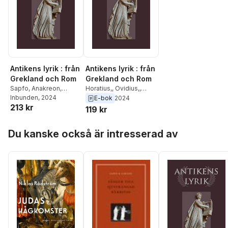
Antikens lyrik : från
Antikens lyrik : från
Grekland och Rom
Grekland och Rom
Sapfo
,
Anakreon
,
Horatius,
,
Ovidius,
,
Pindaros
Inbunden
,
, 2024
Vergilius
,
Vergilius,
,
Sapfo,
,
E-bok
2024
213 kr
Horatius
,
Ovidius
Anakreon,
,
Pindaros,
119 kr
Hoppa över listan
Du kanske också är intresserad av