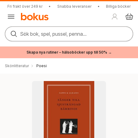
Fri frakt över 249 kr
•
Snabba leveranser
•
Billiga böcker
Sök bok, spel, pussel, penna...
Skapa nya rutiner – hälsoböcker upp till 50% →
Skönlitteratur
Poesi