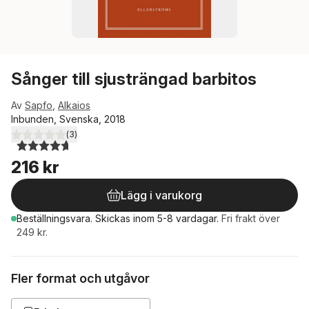
Sånger till sjusträngad barbitos
Av
Sapfo
,
Alkaios
Inbunden, Svenska, 2018
(
3
)
4,7
utav 5 stjärnor. Totalt antal röster:
216 kr
Lägg i varukorg
Beställningsvara.
Skickas
inom 5-8 vardagar
.
Fri frakt över
249 kr.
Fler format och utgåvor