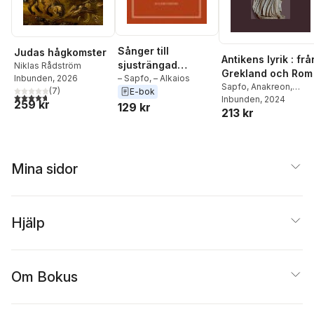
Sånger till
Judas hågkomster
Antikens lyrik : frå
sjusträngad
Niklas Rådström
Grekland och Rom
bárbitos
– Sapfo
,
– Alkaios
Inbunden
, 2026
Sapfo
,
Anakreon
,
(
7
)
E-bok
4,7
utav 5 stjärnor. Totalt antal röster:
Pindaros
Inbunden
,
, 2024
Vergilius
,
259 kr
129 kr
213 kr
Horatius
,
Ovidius
Mina sidor
Hjälp
Om Bokus