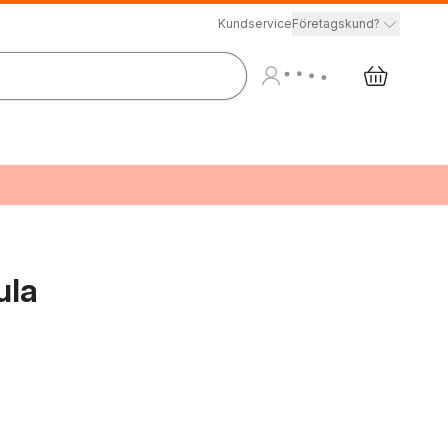
Kundservice
Företagskund?
ula