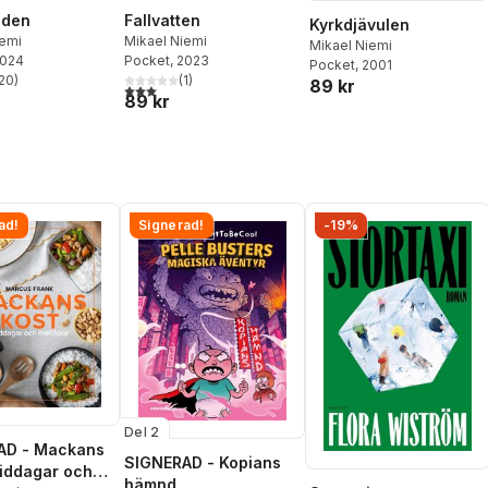
iden
Fallvatten
Kyrkdjävulen
iemi
Mikael Niemi
Mikael Niemi
2024
Pocket
, 2023
Pocket
, 2001
20
)
(
1
)
89 kr
stjärnor. Totalt antal röster:
3,0
utav 5 stjärnor. Totalt antal röster:
89 kr
ad!
Signerad!
-19%
Del 2
AD - Mackans
SIGNERAD - Kopians
Middagar och
hämnd