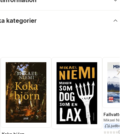
tinformation
ka kategorier
Fallvatten
Mikael Niemi
Ljudbok
2012
(
31
)