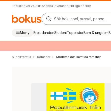
Fri frakt över 249 kr
•
Snabba leveranser
•
Billiga böcker
Sök bok, spel, pussel, penna...
Meny
Erbjudanden
Student
Topplistor
Barn & ungdom
B
Skönlitteratur
Romaner
Moderna och samtida romaner