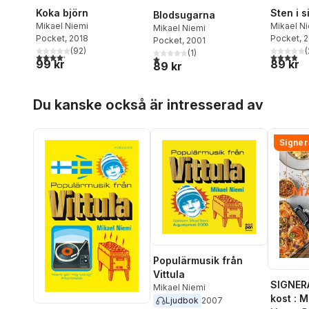
Sten i s
Koka björn
Blodsugarna
Mikael N
Mikael Niemi
Mikael Niemi
Pocket
, 
Pocket
, 2018
Pocket
, 2001
(
(
92
)
(
1
)
3,9
utav 5 
4,2
utav 5 stjärnor. Totalt antal röster:
1,0
utav 5 stjärnor. Totalt antal röster:
89 kr
99 kr
89 kr
Hoppa över listan
Du kanske också är intresserad av
Signer
Populärmusik från
Vittula
SIGNER
Mikael Niemi
kost : 
Ljudbok
2007