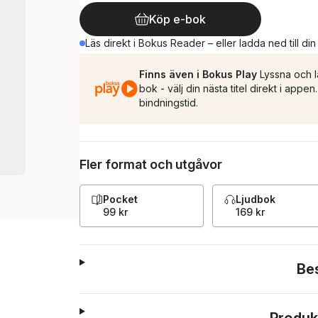
Köp e-bok
Läs direkt i Bokus Reader – eller ladda ned till di
Finns även i Bokus Play
Lyssna och l
bok - välj din nästa titel direkt i appe
bindningstid.
Fler format och utgåvor
Pocket
Ljudbok
99 kr
169 kr
Be