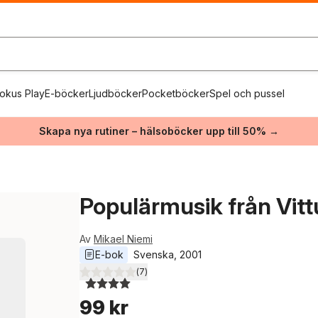
okus Play
E-böcker
Ljudböcker
Pocketböcker
Spel och pussel
Skapa nya rutiner – hälsoböcker upp till 50% →
Populärmusik från Vitt
Av
Mikael Niemi
E-bok
Svenska
, 
2001
(
7
)
4,0
utav 5 stjärnor. Totalt antal röster:
99 kr