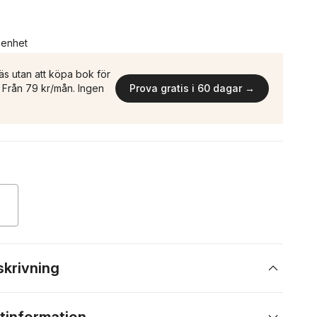
n enhet
äs utan att köpa bok för
n. Från 79 kr/mån. Ingen
Prova gratis i 60 dagar →
skrivning