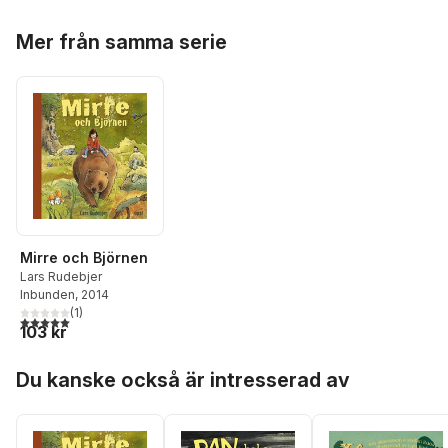
Hoppa över listan
Mer från samma serie
Mirre och Björnen
Lars Rudebjer
Inbunden
, 2014
(
1
)
5,0
utav 5 stjärnor. Totalt antal röster:
103 kr
Hoppa över listan
Du kanske också är intresserad av