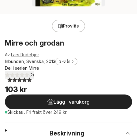
Provläs
Mirre och grodan
Av
Lars Rudebjer
Inbunden, Svenska, 2013
3-6 år
Del i serien
Mirre
(
2
)
5,0
utav 5 stjärnor. Totalt antal röster:
103 kr
Lägg i varukorg
Skickas
.
Fri frakt över 249 kr.
Beskrivning