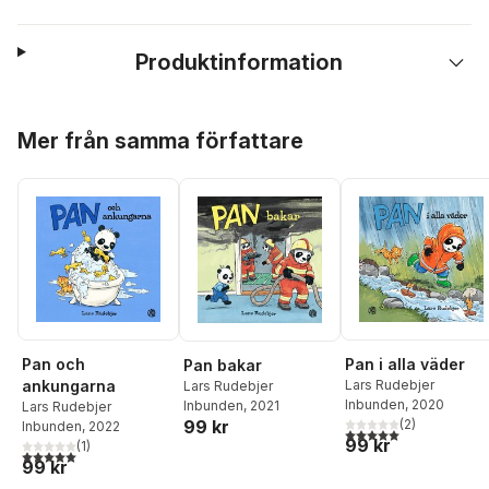
Produktinformation
Hoppa över listan
Mer från samma författare
Pan och
Pan i alla väder
Pan bakar
ankungarna
Lars Rudebjer
Lars Rudebjer
Inbunden
, 2020
Inbunden
, 2021
Lars Rudebjer
(
2
)
99 kr
Inbunden
, 2022
5,0
utav 5 stjärnor. Tota
99 kr
(
1
)
5,0
utav 5 stjärnor. Totalt antal röster:
99 kr