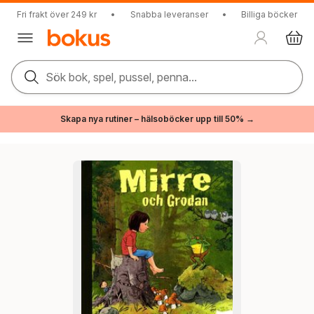
Fri frakt över 249 kr
•
Snabba leveranser
•
Billiga böcker
Sök bok, spel, pussel, penna...
Skapa nya rutiner – hälsoböcker upp till 50% →