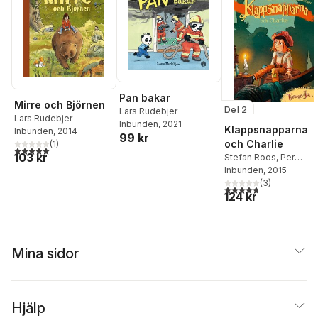
Pan bakar
Mirre och Björnen
Del 2
Lars Rudebjer
Lars Rudebjer
Inbunden
, 2021
Klappsnapparna
Inbunden
, 2014
99 kr
och Charlie
(
1
)
5,0
utav 5 stjärnor. Totalt antal röster:
103 kr
Stefan Roos
,
Per
Simonsson
Inbunden
, 2015
(
3
)
4,7
utav 5 stjärnor. Tota
124 kr
Mina sidor
Hjälp