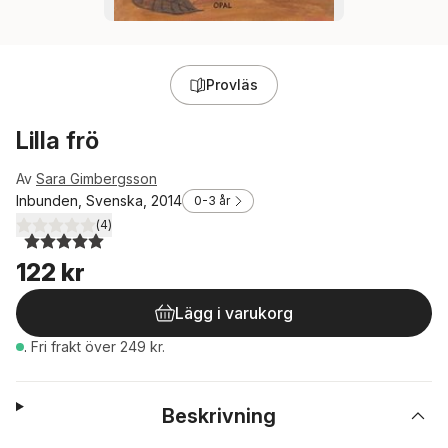
Provläs
Lilla frö
Av
Sara Gimbergsson
Inbunden, Svenska, 2014
0-3 år
(
4
)
5,0
utav 5 stjärnor. Totalt antal röster:
122 kr
Lägg i varukorg
.
Fri frakt över 249 kr.
Beskrivning