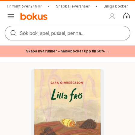
Fri frakt över 249 kr
•
Snabba leveranser
•
Billiga böcker
Sök bok, spel, pussel, penna...
Skapa nya rutiner – hälsoböcker upp till 50% →