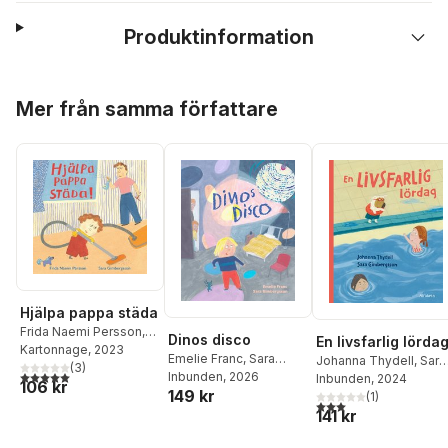
Produktinformation
Hoppa över listan
Mer från samma författare
Hjälpa pappa städa
Frida Naemi Persson
,
Dinos disco
En livsfarlig lörda
Sara Gimbergsson
Kartonnage
, 2023
Emelie Franc
,
Sara
Johanna Thydell
,
Sara
(
3
)
5,0
utav 5 stjärnor. Totalt antal röster:
Gimbergsson
Inbunden
, 2026
Gimbergsson
Inbunden
, 2024
106 kr
149 kr
(
1
)
3,0
utav 5 stjärnor. Tota
141 kr