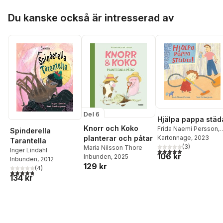
Hoppa över listan
Du kanske också är intresserad av
Del 6
Hjälpa pappa städ
Knorr och Koko
Frida Naemi Persson
,
Spinderella
Sara Gimbergsson
Kartonnage
, 2023
planterar och påtar
Tarantella
(
3
)
Maria Nilsson Thore
Inger Lindahl
5,0
utav 5 stjärnor. Tota
106 kr
Inbunden
, 2025
Inbunden
, 2012
129 kr
(
4
)
4,8
utav 5 stjärnor. Totalt antal röster:
134 kr