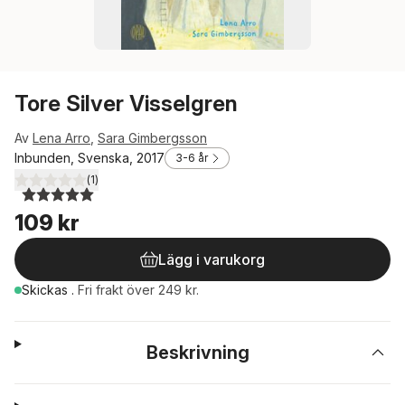
Tore Silver Visselgren
Av
Lena Arro
,
Sara Gimbergsson
Inbunden, Svenska, 2017
3-6 år
(
1
)
5,0
utav 5 stjärnor. Totalt antal röster:
109 kr
Lägg i varukorg
Skickas
.
Fri frakt över 249 kr.
Beskrivning