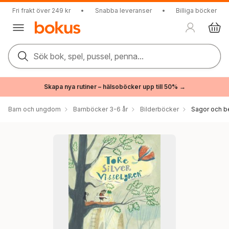
Fri frakt över 249 kr
•
Snabba leveranser
•
Billiga böcker
Sök bok, spel, pussel, penna...
Skapa nya rutiner – hälsoböcker upp till 50% →
Barn och ungdom
Barnböcker 3-6 år
Bilderböcker
Sagor och be