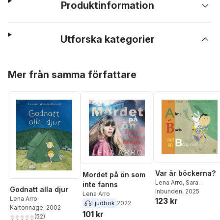
Produktinformation
Utforska kategorier
Hoppa över listan
Mer från samma författare
Var är böckerna?
Mordet på ön som
Lena Arro
,
Sara
inte fanns
Godnatt alla djur
Gimbergsson
Inbunden
, 2025
Lena Arro
Lena Arro
123 kr
Ljudbok
2022
Kartonnage
, 2002
101 kr
(
52
)
4,6
utav 5 stjärnor. Totalt antal röster: