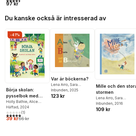
97 kr
Hoppa över listan
Du kanske också är intresserad av
-41%
Var är böckerna?
Lena Arro
,
Sara
Mille och den stor
Börja skolan:
Gimbergsson
Inbunden
, 2025
stormen
123 kr
pysselbok med
Lena Arro
,
Sara
klistermärken
Holly Bathie
,
Alice
Gimbergsson
Inbunden
, 2016
Beecham
Häftad
, 2024
109 kr
(
1
)
5,0
utav 5 stjärnor. Totalt antal röster:
39 kr
66 kr