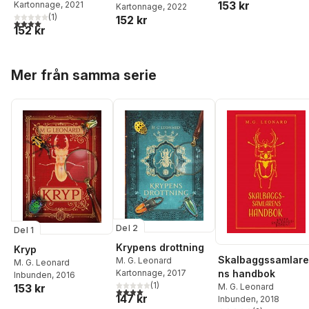
153 kr
Sedgman
Kartonnage
, 2021
Sedgman
Kartonnage
, 2022
(
1
)
152 kr
4,0
utav 5 stjärnor. Totalt antal röster:
152 kr
Hoppa över listan
Mer från samma serie
Del 2
Del 1
Krypens drottning
Kryp
Skalbaggssamlare
M. G. Leonard
M. G. Leonard
ns handbok
Kartonnage
, 2017
Inbunden
, 2016
(
1
)
M. G. Leonard
153 kr
4,0
utav 5 stjärnor. Totalt antal röster:
147 kr
Inbunden
, 2018