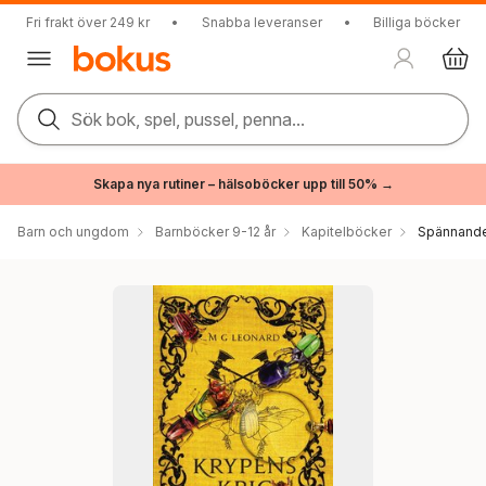
Fri frakt över 249 kr
•
Snabba leveranser
•
Billiga böcker
Sök bok, spel, pussel, penna...
Skapa nya rutiner – hälsoböcker upp till 50% →
Barn och ungdom
Barnböcker 9-12 år
Kapitelböcker
Spännande