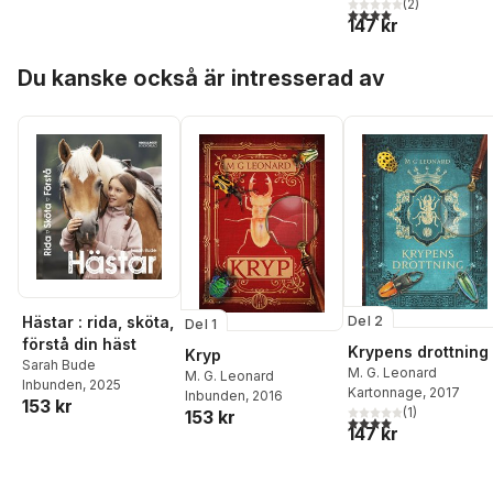
(
2
)
4,0
utav 5 stjärnor. Tota
147 kr
Hoppa över listan
Du kanske också är intresserad av
Del 2
Hästar : rida, sköta,
Del 1
förstå din häst
Krypens drottning
Kryp
Sarah Bude
M. G. Leonard
M. G. Leonard
Inbunden
, 2025
Kartonnage
, 2017
Inbunden
, 2016
153 kr
(
1
)
153 kr
4,0
utav 5 stjärnor. Tota
147 kr