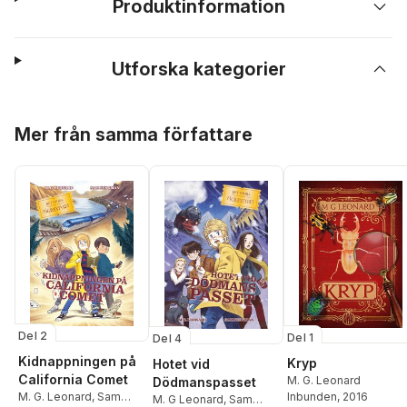
Produktinformation
Utforska kategorier
Hoppa över listan
Mer från samma författare
Del 2
Del 1
Del 4
Kidnappningen på
Kryp
Hotet vid
California Comet
M. G. Leonard
Dödmanspasset
M. G. Leonard
,
Sam
Inbunden
, 2016
M. G Leonard
,
Sam