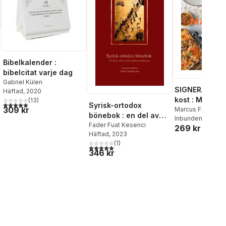
Bibelkalender :
bibelcitat varje dag
Gabriel Külen
SIGNERAD - M
Häftad
, 2020
kost : Middag
(
13
)
4,9
utav 5 stjärnor. Totalt antal röster:
Syrisk-ortodox
309 kr
matlådor
Marcus Frank
bönebok : en del av
Inbunden
, 2026
den syrisk-ortodoxa
Fader Fuat Kesenci
269 kr
Häftad
, 2023
traditionen
(
1
)
5,0
utav 5 stjärnor. Totalt antal röster:
346 kr