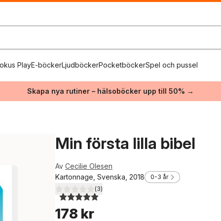
okus Play
E-böcker
Ljudböcker
Pocketböcker
Spel och pussel
Skapa nya rutiner – hälsoböcker upp till 50% →
Min första lilla bibel
Av
Cecilie Olesen
Kartonnage, Svenska, 2018
0-3 år
(
3
)
5,0
utav 5 stjärnor. Totalt antal röster:
178 kr