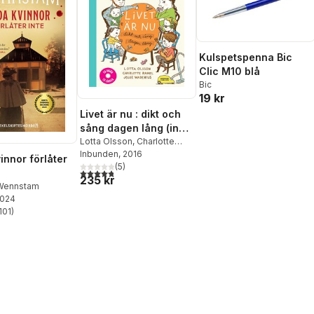
Kulspetspenna Bic
Clic M10 blå
Bic
19 kr
Livet är nu : dikt och
sång dagen lång (inkl
cd)
Lotta Olsson
,
Charlotte
Ramel
Inbunden
,
Jojje Wadenius
, 2016
innor förlåter
(
5
)
4,8
utav 5 stjärnor. Totalt antal röster:
235 kr
 Wennstam
2024
101
)
stjärnor. Totalt antal röster: