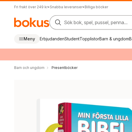
Fri frakt över 249 kr
•
Snabba leveranser
•
Billiga böcker
Sök bok, spel, pussel, penna...
Meny
Erbjudanden
Student
Topplistor
Barn & ungdom
B
Barn och ungdom
Presentböcker