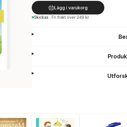
Lägg i varukorg
Skickas
.
Fri frakt över 249 kr.
Be
Produk
Utfors