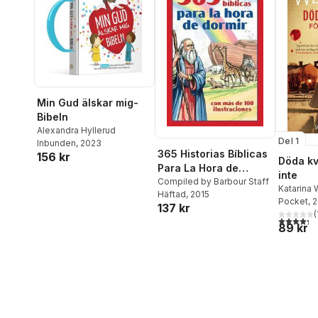
Min Gud älskar mig-
Bibeln
Alexandra Hyllerud
Del 1
Inbunden
, 2023
365 Historias Bíblicas
156 kr
Döda kv
Para La Hora de
inte
Dormir: Con Más de
Compiled by Barbour Staff
Katarina
Häftad
, 2015
100 Ilustraciones
Pocket
, 
137 kr
(
4,3
utav 5 
89 kr