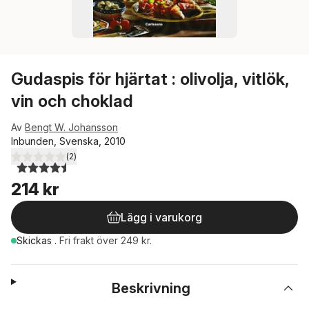
Gudaspis för hjärtat : olivolja, vitlök,
vin och choklad
Av
Bengt W. Johansson
Inbunden, Svenska, 2010
(
2
)
4,5
utav 5 stjärnor. Totalt antal röster:
214 kr
Lägg i varukorg
Skickas
.
Fri frakt över 249 kr.
Beskrivning