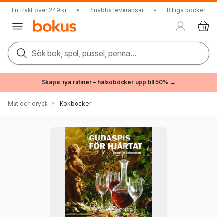
Fri frakt över 249 kr
•
Snabba leveranser
•
Billiga böcker
Sök bok, spel, pussel, penna...
Skapa nya rutiner – hälsoböcker upp till 50% →
Mat och dryck
Kokböcker