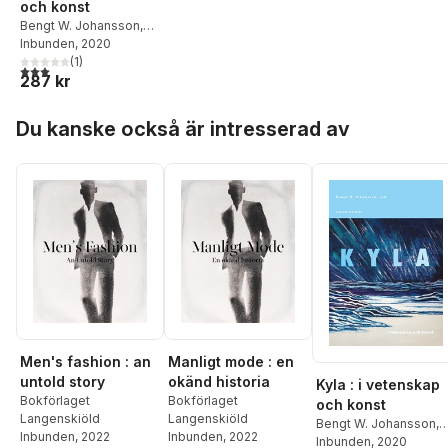
och konst
Bengt W. Johansson
,
Torbjörn Messner
Inbunden
, 2020
,
Jan
O. Mattsson
(
1
)
,
Helge
3,0
utav 5 stjärnor. Totalt antal röster:
287 kr
Brändström
,
John
Hedh
,
Johan
Hoppa över listan
Stenström
,
Linda
Du kanske också är intresserad av
Fagerström
,
Sixten
Nordström
Men's fashion : an
Manligt mode : en
untold story
okänd historia
Kyla : i vetenskap
Bokförlaget
Bokförlaget
och konst
Langenskiöld
Langenskiöld
Bengt W. Johansson
,
Inbunden
, 2022
Inbunden
, 2022
Torbjörn Messner
Inbunden
, 2020
,
Jan