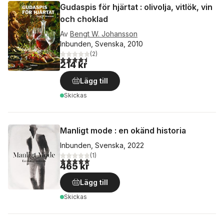
Gudaspis för hjärtat : olivolja, vitlök, vin
och choklad
Av
Bengt W. Johansson
Inbunden, Svenska, 2010
(
2
)
4,5
utav 5 stjärnor. Totalt antal röster:
214 kr
Lägg till
Skickas
Manligt mode : en okänd historia
Inbunden, Svenska, 2022
(
1
)
5,0
utav 5 stjärnor. Totalt antal röster:
465 kr
Lägg till
Skickas