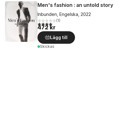
Men's fashion : an untold story
Inbunden, Engelska, 2022
(
1
)
4,0
utav 5 stjärnor. Totalt antal röster:
472 kr
Lägg till
Skickas