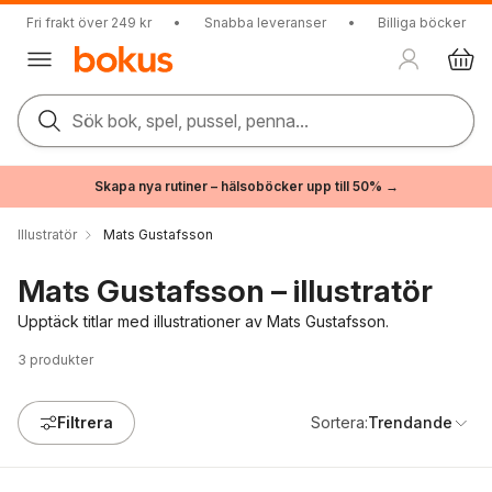
Fri frakt över 249 kr
•
Snabba leveranser
•
Billiga böcker
Sök bok, spel, pussel, penna...
Skapa nya rutiner – hälsoböcker upp till 50% →
Illustratör
Mats Gustafsson
Mats Gustafsson – illustratör
Upptäck titlar med illustrationer av Mats Gustafsson.
3
produkter
Filtrera
Sortera:
Trendande