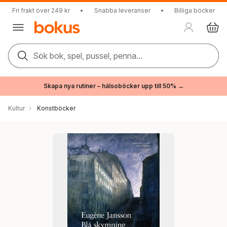
Fri frakt över 249 kr
•
Snabba leveranser
•
Billiga böcker
Sök bok, spel, pussel, penna...
Skapa nya rutiner – hälsoböcker upp till 50% →
Kultur
Konstböcker