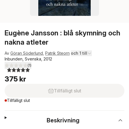
Eugène Jansson : blå skymning och
nakna atleter
Av
Göran Söderlund
,
Patrik Steorn
och 1 till
Inbunden, Svenska, 2012
(
1
)
5,0
utav 5 stjärnor. Totalt antal röster:
375 kr
Tillfälligt slut
Tillfälligt slut
Beskrivning