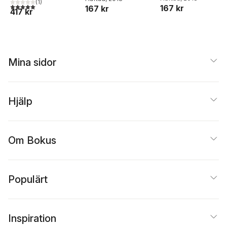
(
1
)
5,0
utav 5 stjärnor. Totalt antal röster:
167 kr
167 kr
417 kr
Mina sidor
Hjälp
Om Bokus
Populärt
Inspiration