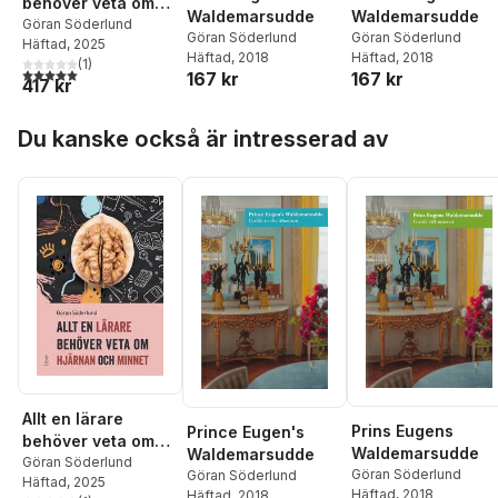
behöver veta om
Waldemarsudde
Waldemarsudde
hjärnan och minnet
Göran Söderlund
Göran Söderlund
Göran Söderlund
Häftad
, 2025
Häftad
, 2018
Häftad
, 2018
(
1
)
5,0
utav 5 stjärnor. Totalt antal röster:
167 kr
167 kr
417 kr
Hoppa över listan
Du kanske också är intresserad av
Allt en lärare
Prins Eugens
Prince Eugen's
behöver veta om
Waldemarsudde
Waldemarsudde
hjärnan och minnet
Göran Söderlund
Göran Söderlund
Göran Söderlund
Häftad
, 2025
Häftad
, 2018
Häftad
, 2018