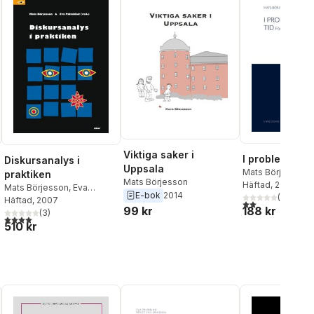
Viktiga saker i
I problembarn
Diskursanalys i
Uppsala
Mats Börjesson
,
praktiken
Mats Börjesson
Palmblad
Häftad
, 2003
Mats Börjesson
,
Eva
E-bok
2014
(
2
)
Palmblad
Häftad
, 2007
2,0
utav 5 stjärnor.
99 kr
188 kr
(
3
)
4,0
utav 5 stjärnor. Totalt antal röster:
al röster:
510 kr