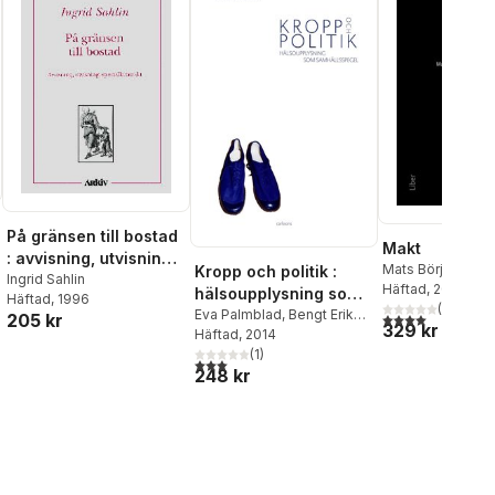
På gränsen till bostad
Makt
: avvisning, utvisning,
Mats Börjesson
,
Kropp och politik :
specialkontrakt
Ingrid Sahlin
Häftad
, 2022
hälsoupplysning som
Häftad
, 1996
(
1
)
samhällspegel
Eva Palmblad
,
Bengt Erik
4,0
utav 5 stjärnor
205 kr
329 kr
Eriksson
Häftad
, 2014
(
1
)
3,0
utav 5 stjärnor. Totalt antal röster:
248 kr