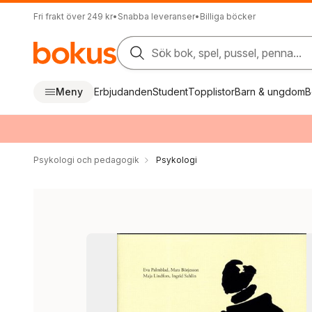
Fri frakt över 249 kr
•
Snabba leveranser
•
Billiga böcker
Sök bok, spel, pussel, penna...
Meny
Erbjudanden
Student
Topplistor
Barn & ungdom
B
Psykologi och pedagogik
Psykologi