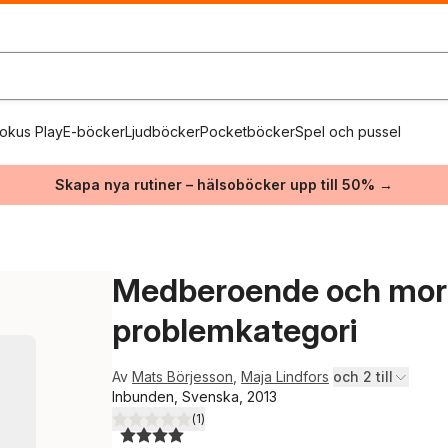
okus Play
E-böcker
Ljudböcker
Pocketböcker
Spel och pussel
Skapa nya rutiner – hälsoböcker upp till 50% →
Medberoende och moral
problemkategori
Av
Mats Börjesson
,
Maja Lindfors
och 2 till
Inbunden, Svenska, 2013
(
1
)
4,0
utav 5 stjärnor. Totalt antal röster: