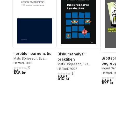
Larsson
,
Maria Nyström
,
Jonas Ringström
,
Hans
Thulesius
,
Ulla Wide
,
Joakim Öhlén
I problembarnens tid
Diskursanalys i
Brottsp
Mats Börjesson
,
Eva
praktiken
begrep
Palmblad
Häftad
, 2003
Mats Börjesson
,
Eva
(
2
)
samhäl
Ingrid Sah
Palmblad
Häftad
, 2007
2,0
utav 5 stjärnor. Totalt antal röster:
188 kr
Häftad
, 
(
3
)
4,0
utav 5 stjärnor. Totalt antal röster:
(
510 kr
4,0
utav 5 
197 kr