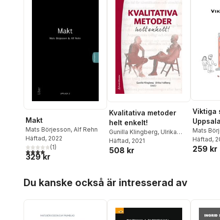
Viktiga 
Kvalitativa metoder
Makt
Uppsal
helt enkelt!
Mats Börjesson
,
Alf Rehn
Mats Bör
Gunilla Klingberg
,
Ulrika
Häftad
, 2022
Häftad
, 
Hallberg
Häftad
, 2021
,
Carl Martin
(
1
)
259 kr
508 kr
Allwood
,
Mats Börjesson
,
4,0
utav 5 stjärnor. Totalt antal röster:
329 kr
Annika Capelán
,
Lotta
Dellve
,
Febe Friberg
,
Hoppa över listan
Kristina Göransson
,
Du kanske också är intresserad av
Magnus Hakeberg
,
Åke
Ingerman
,
Joakim
Isaksson
,
Rickard Jonsson
,
Cecilia Larsdotter
,
Staffan