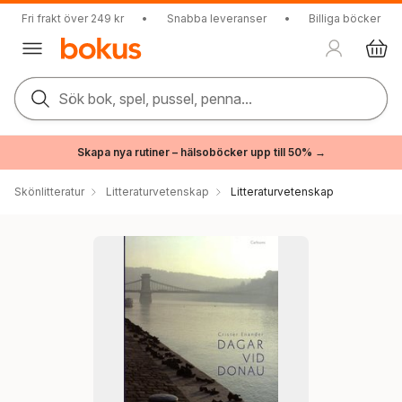
Fri frakt över 249 kr
•
Snabba leveranser
•
Billiga böcker
Sök bok, spel, pussel, penna...
Skapa nya rutiner – hälsoböcker upp till 50% →
Skönlitteratur
Litteraturvetenskap
Litteraturvetenskap