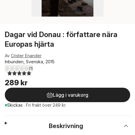
Dagar vid Donau : författare nära
Europas hjärta
Av
Crister Enander
Inbunden, Svenska, 2015
(
1
)
5,0
utav 5 stjärnor. Totalt antal röster:
289 kr
Lägg i varukorg
Skickas
.
Fri frakt över 249 kr.
Beskrivning