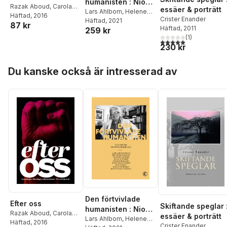
humanisten : Nio
Razak Aboud
,
Carola
essäer & porträtt
essäer om Sven
Lars Ahlbom
,
Helene
Ankarborg
Häftad
, 2016
,
Bengt Berg
,
Crister Enander
Blomqvist
Häftad
, 2021
,
Crister
Delblanc
87 kr
Sam Carlquist
,
Isabell
Häftad
, 2011
259 kr
Enander
,
Bo
Dahlberg
,
Crister
(
1
)
Gustavsson
,
Magnus
5,0
utav 5 stjärnor. Tota
Enander
,
David
230 kr
Halldin
,
Kurt
Ericsson
,
Micke
Johannesson
,
Bo
Evhammar
,
Towe Falk
,
Hoppa över listan
Larsson
,
Håkan
Du kanske också är intresserad av
Oscar García
,
Nguse
Lindgren
,
Jenny Maria
Habte Hadege
,
Benny
Nilsson
Holmberg
,
Kalle
Holmqvist
,
Monika
Häägg
,
Henrik
Johansson
,
Åke
Johansson
,
Anna
Jörgensdotter
,
Torgny
Karnstedt
,
Fred Lane
,
David Liljemark
,
Pia
Lindestrand
,
Erik
Löfvendahl
,
Jasim
Mohamed
,
Jane Morén
,
Robert Nyberg
,
Pelle
Olsson
,
Cecilia
Den förtvivlade
Efter oss
Skiftande speglar 
Persson
,
Erik Pousette
,
humanisten : Nio
Razak Aboud
,
Carola
essäer & porträtt
Freke Räihä
,
Jan-Ewert
essäer om Sven
Lars Ahlbom
,
Helene
Ankarborg
Häftad
, 2016
,
Bengt Berg
,
Strömbäck
,
Andreas
Crister Enander