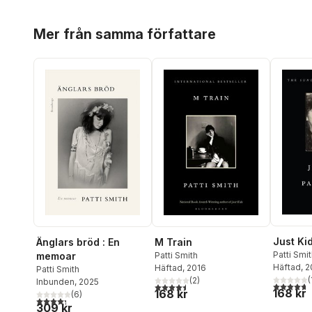
Hoppa över listan
Mer från samma författare
Just Ki
M Train
Änglars bröd : En
Patti Smi
Patti Smith
memoar
Häftad
, 2
Häftad
, 2016
Patti Smith
(
(
2
)
Inbunden
, 2025
4,7
utav 5 
4,5
utav 5 stjärnor. Totalt antal röster:
168 kr
168 kr
(
6
)
4,3
utav 5 stjärnor. Totalt antal röster:
309 kr