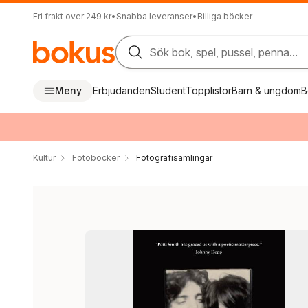
Fri frakt över 249 kr
•
Snabba leveranser
•
Billiga böcker
Sök bok, spel, pussel, penna...
Meny
Erbjudanden
Student
Topplistor
Barn & ungdom
B
Kultur
Fotoböcker
Fotografisamlingar