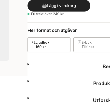
Lägg i varukorg
.
Fri frakt över 249 kr.
Fler format och utgåvor
Ljudbok
E-bok
169 kr
Tillf. slut
Be
Produk
Utfors