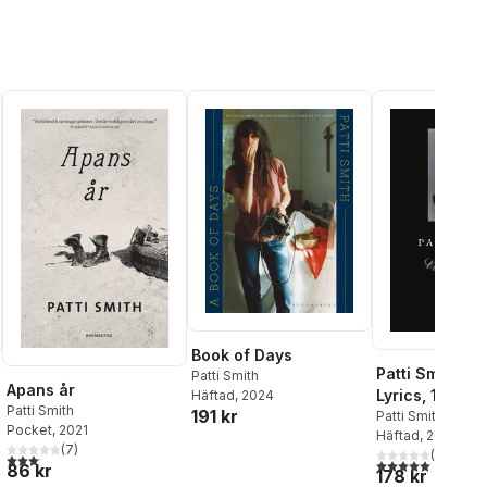
Book of Days
Patti Smith Co
Patti Smith
Apans år
Lyrics, 1970-2
Häftad
, 2024
Patti Smith
191 kr
Lyrics, Reflec
Patti Smith
Pocket
, 2021
Häftad
, 2016
Notes for the 
al röster:
(
7
)
(
1
)
3,1
utav 5 stjärnor. Totalt antal röster:
5,0
utav 5 stjärnor.
86 kr
178 kr