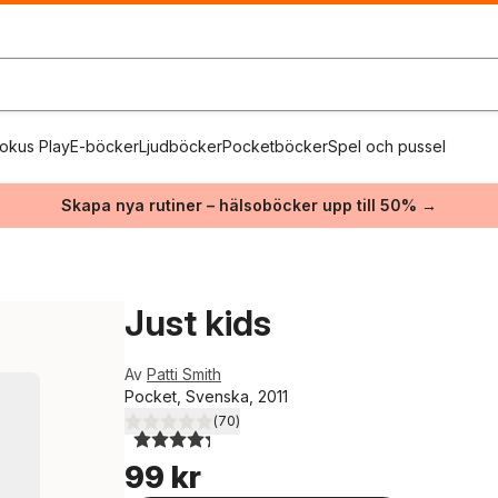
okus Play
E-böcker
Ljudböcker
Pocketböcker
Spel och pussel
Skapa nya rutiner – hälsoböcker upp till 50% →
Just kids
Av
Patti Smith
Pocket, Svenska, 2011
(
70
)
4,3
utav 5 stjärnor. Totalt antal röster:
99 kr