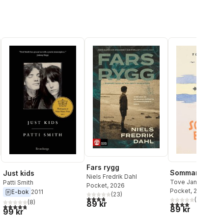
Fars rygg
Sommarboken
Just kids
Niels Fredrik Dahl
Tove Jansson
Patti Smith
Pocket
, 2026
Pocket
, 2025
E-bok
2011
(
23
)
3,8
utav 5 stjärnor. Totalt antal röster:
al röster:
(
13
)
(
8
)
89 kr
4,0
utav 5 stjärnor
4,8
utav 5 stjärnor. Totalt antal röster:
89 kr
99 kr