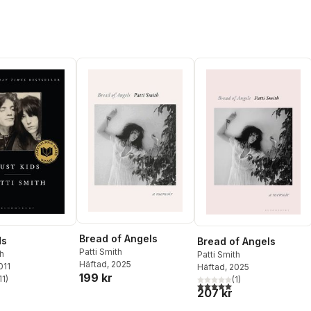
Bread of Angels
ds
Bread of Angels
Patti Smith
th
Patti Smith
Häftad
, 2025
011
Häftad
, 2025
199 kr
11
)
(
1
)
stjärnor. Totalt antal röster:
5,0
utav 5 stjärnor. Totalt ant
207 kr