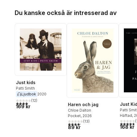
Hoppa över listan
Du kanske också är intresserad av
Just kids
Patti Smith
Ljudbok
2020
(
12
)
4,0
utav 5 stjärnor. Totalt antal röster:
Just Ki
Haren och jag
169 kr
Patti Smi
Chloe Dalton
Häftad
, 2
Pocket
, 2026
(
(
13
)
4,7
utav 5 
4,2
utav 5 stjärnor. Totalt antal röster:
168 kr
89 kr