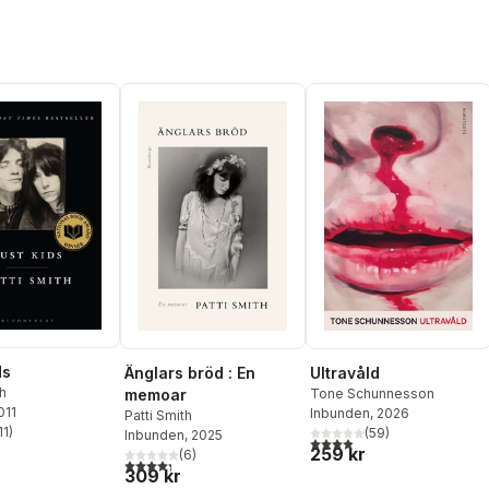
ds
Änglars bröd : En
Ultravåld
th
memoar
Tone Schunnesson
011
Inbunden
, 2026
Patti Smith
11
)
(
59
)
Inbunden
, 2025
stjärnor. Totalt antal röster:
3,9
utav 5 stjärnor. Totalt ant
259 kr
(
6
)
4,3
utav 5 stjärnor. Totalt antal röster:
309 kr