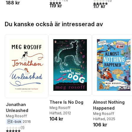
(
1
)
188 kr
4,0
utav 5 stjärnor. Totalt antal röster:
Kundromichalis
,
Erik
5,0
utav 5 stjärnor. Tota
antropocen
119 kr
117 kr
Zillén
,
Meg Rosoff
,
Sara Myrberg
,
Märit
Jansson
,
Karin
Hoppa över listan
Du kanske också är intresserad av
Isaksson
,
Gunilla
Halldén
There Is No Dog
Almost Nothing
Jonathan
Meg Rosoff
Happened
Unleashed
Häftad
, 2012
Meg Rosoff
Meg Rosoff
104 kr
Häftad
, 2025
E-bok
2016
106 kr
(
1
)
5,0
utav 5 stjärnor. Totalt antal röster: