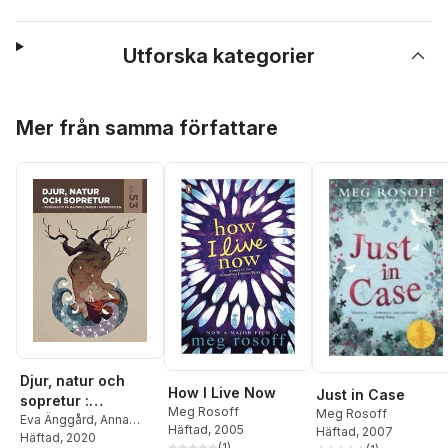
Utforska kategorier
Hoppa över listan
Mer från samma författare
Djur, natur och
How I Live Now
Just in Case
sopretur :
Meg Rosoff
Meg Rosoff
perspektiv på
Eva Änggård
,
Anna
Häftad
, 2005
Häftad
, 2007
Svensson
Häftad
, 2020
barnkulturen i
(
1
)