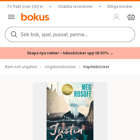
Fri frakt över 249 kr
•
Snabba leveranser
•
Billiga böcker
Sök bok, spel, pussel, penna...
Skapa nya rutiner – hälsoböcker upp till 50% →
Barn och ungdom
Ungdomsböcker
Kapitelböcker