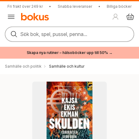
Fri frakt över 249 kr
•
Snabba leveranser
•
Billiga böcker
Sök bok, spel, pussel, penna...
Skapa nya rutiner – hälsoböcker upp till 50% →
Samhälle och politik
Samhälle och kultur