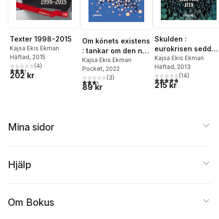
Texter 1998-2015
Skulden :
Om könets existens
Kajsa Ekis Ekman
eurokrisen sedd
: tankar om den nya
Häftad
, 2015
från Aten
Kajsa Ekis Ekman
synen på kön
Kajsa Ekis Ekman
(
4
)
Häftad
, 2013
Pocket
, 2022
3,3
utav 5 stjärnor. Totalt antal röster:
202 kr
(
14
)
(
3
)
4,8
utav 5 stjärnor. Tota
3,3
utav 5 stjärnor. Totalt antal röster:
215 kr
89 kr
Mina sidor
Hjälp
Om Bokus