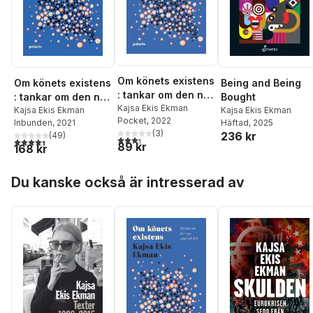
Om könets existens
Om könets existens
Being and Being
: tankar om den nya
: tankar om den nya
Bought
synen på kön
Kajsa Ekis Ekman
synen på kön
Kajsa Ekis Ekman
Kajsa Ekis Ekman
Pocket
, 2022
Inbunden
, 2021
Häftad
, 2025
(
3
)
236 kr
(
49
)
3,3
utav 5 stjärnor. Totalt antal röster:
4,4
utav 5 stjärnor. Totalt antal röster:
89 kr
168 kr
Hoppa över listan
Du kanske också är intresserad av