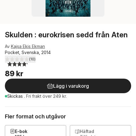
Skulden : eurokrisen sedd från Aten
Av
Kajsa Ekis Ekman
Pocket, Svenska, 2014
(
10
)
4,2
utav 5 stjärnor. Totalt antal röster:
89 kr
Lägg i varukorg
Skickas
.
Fri frakt över 249 kr.
Fler format och utgåvor
E-bok
Häftad