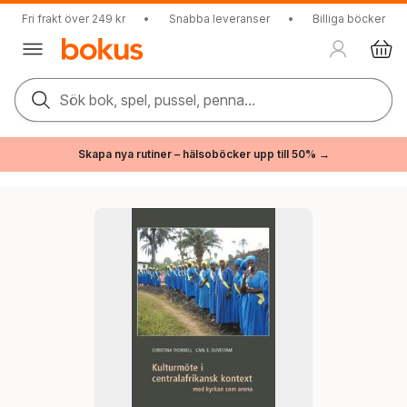
Fri frakt över 249 kr
•
Snabba leveranser
•
Billiga böcker
Sök bok, spel, pussel, penna...
Skapa nya rutiner – hälsoböcker upp till 50% →