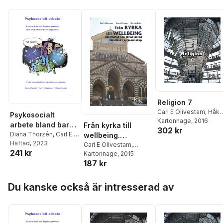
Religion 7
Carl E Olivestam
,
Håka
Psykosocialt
Thorsén
Kartonnage
, 2016
arbete bland barn
Från kyrka till
302 kr
och ungdomar
Diana Thorzén
,
Carl E.
wellbeing.
Olivestam
Häftad
, 2023
,
Håkan
Omarbetad och
Carl E Olivestam
,
241 kr
Thorsén
Mimmi Eriksson
Kartonnage
, 2015
,
Stig
aktualisterad
187 kr
Lindholm
handbok i
kyrkokunskap
Hoppa över listan
Du kanske också är intresserad av