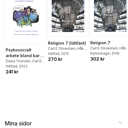
Religion 7
Religion 7 (lättläst)
Carl E Olivestam
,
Håka
Carl E Olivestam
,
Håkan
Psykosocialt
Thorsén
Kartonnage
, 2016
Thorsén
Häftad
, 2012
arbete bland barn
302 kr
270 kr
och ungdomar
Diana Thorzén
,
Carl E.
Olivestam
Häftad
, 2023
,
Håkan
241 kr
Thorsén
Mina sidor