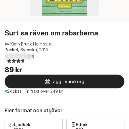
Surt sa räven om rabarberna
Av
Karin Brunk Holmqvist
Pocket, Svenska, 2013
(
111
)
3,6
utav 5 stjärnor. Totalt antal röster:
89 kr
Lägg i varukorg
Skickas
.
Fri frakt över 249 kr.
Fler format och utgåvor
Ljudbok
E-bok