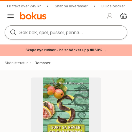
Fri frakt över 249 kr
•
Snabba leveranser
•
Billiga böcker
Sök bok, spel, pussel, penna...
Skapa nya rutiner – hälsoböcker upp till 50% →
Skönlitteratur
Romaner