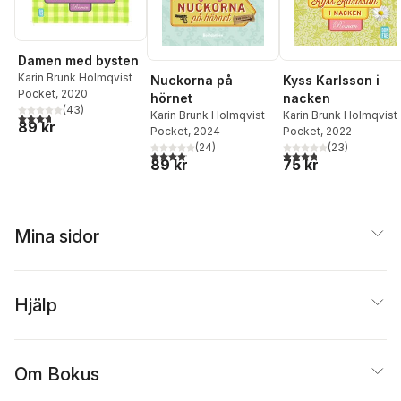
Damen med bysten
Karin Brunk Holmqvist
Nuckorna på
Kyss Karlsson i
Pocket
, 2020
hörnet
nacken
(
43
)
Karin Brunk Holmqvist
Karin Brunk Holmqvist
3,7
utav 5 stjärnor. Totalt antal röster:
89 kr
Pocket
, 2024
Pocket
, 2022
(
24
)
(
23
)
4,1
utav 5 stjärnor. Totalt antal röster:
3,8
utav 5 stjärnor. Tota
89 kr
75 kr
Mina sidor
Hjälp
Om Bokus