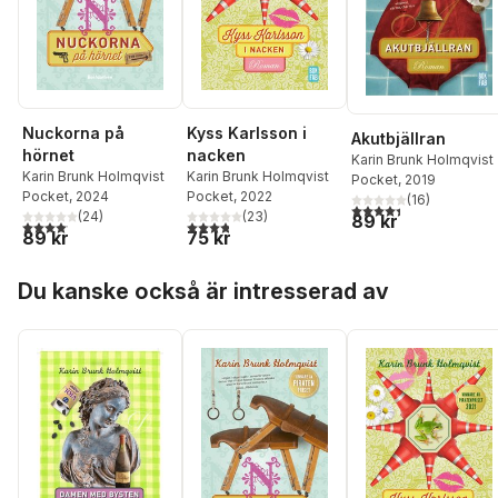
Nuckorna på
Kyss Karlsson i
Akutbjällran
hörnet
nacken
Karin Brunk Holmqvist
Karin Brunk Holmqvist
Karin Brunk Holmqvist
Pocket
, 2019
Pocket
, 2024
Pocket
, 2022
(
16
)
4,4
utav 5 stjärnor. Tota
(
24
)
(
23
)
89 kr
4,1
utav 5 stjärnor. Totalt antal röster:
3,8
utav 5 stjärnor. Totalt antal röster:
89 kr
75 kr
Hoppa över listan
Du kanske också är intresserad av