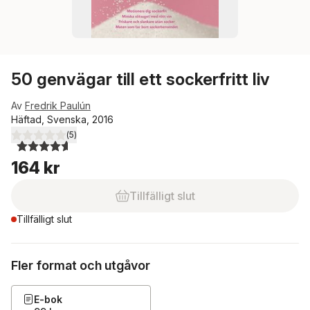
50 genvägar till ett sockerfritt liv
Av
Fredrik Paulún
Häftad, Svenska, 2016
(
5
)
4,6
utav 5 stjärnor. Totalt antal röster:
164 kr
Tillfälligt slut
Tillfälligt slut
Fler format och utgåvor
E-bok