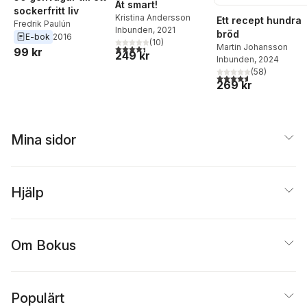
Ät smart!
sockerfritt liv
Kristina Andersson
Ett recept hundra
Fredrik Paulún
Inbunden
, 2021
bröd
E-bok
2016
(
10
)
Martin Johansson
4,4
utav 5 stjärnor. Totalt antal röster:
99 kr
249 kr
Inbunden
, 2024
(
58
)
4,6
utav 5 stjärnor. Tota
269 kr
Mina sidor
Hjälp
Om Bokus
Populärt