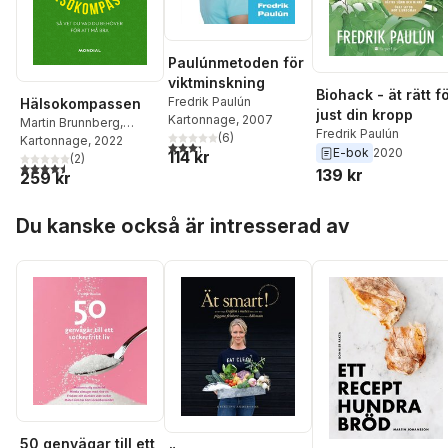
Paulúnmetoden för
viktminskning
Biohack - ät rätt f
Fredrik Paulún
Hälsokompassen
just din kropp
Kartonnage
, 2007
Martin Brunnberg
,
Fredrik Paulún
(
6
)
Fredrik Paulún
Kartonnage
, 2022
3,3
utav 5 stjärnor. Totalt antal röster:
E-bok
2020
114 kr
(
2
)
4,5
utav 5 stjärnor. Totalt antal röster:
139 kr
259 kr
Hoppa över listan
Du kanske också är intresserad av
50 genvägar till ett